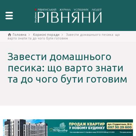
Головна
Корисні поради
Завести домашнього песика: що
варто знати та до чого бути готовим
Завести домашнього
песика: що варто знати
та до чого бути готовим