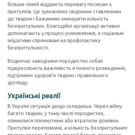
більше сімей віддають перевагу песикам з
притулків. Це зумовлено свідомим ставленням
до тварин і бажанням зменшити кількість
безпритульних. Благодійні організації активно
допомагають у процесі усиновлення, а соціальні
ініціативи спрямовані на профілактику
безпритульності.
Водночас заводчики породистих собак
підкреслюють важливість етичного розведення,
підтримки здоров’я тварин і правильного
догляду.
Українські реалії
В Україні ситуація дещо складніша. Через війну
багато тварин, у тому числі породистих,
опинилися покинутими або втратили домівки.
Притулки переповнені, а кількість безпритульних
тварин зросла. Багато людей беруть песиків із