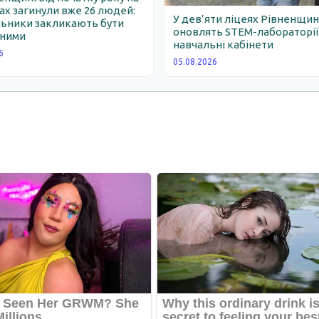
х загинули вже 26 людей:
У дев’яти ліцеях Рівненщи
льники закликають бути
оновлять STEM-лабораторії
ними
навчальні кабінети
6
05.08.2026