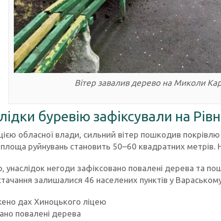
Вітер завалив дерево на Миколи Кар
слідки буревію зафіксували на Рів
цією обласної влади, сильний вітер пошкодив покрівлю
 площа руйнувань становить 50–60 квадратних метрів. Н
о, унаслідок негоди зафіксовано повалені дерева та п
тачання залишалися 46 населених пунктів у Вараському
ено дах Хиноцького ліцею
ано повалені дерева