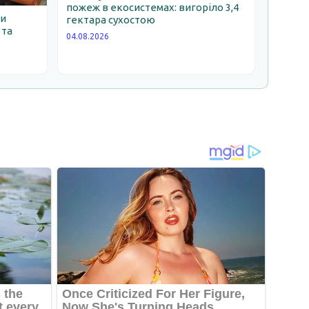
пожеж в екосистемах: вигоріло 3,4
ни
гектара сухостою
 та
04.08.2026