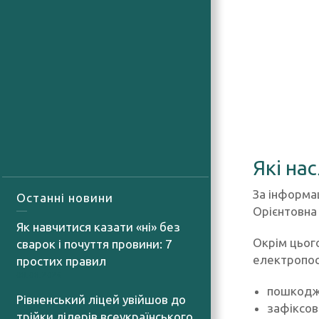
Які на
За інформа
Останні новини
Орієнтовна
Як навчитися казати «ні» без
Окрім цьог
сварок і почуття провини: 7
електропос
простих правил
08.08.2026
пошкодж
Рівненський ліцей увійшов до
зафіксов
трійки лідерів всеукраїнського