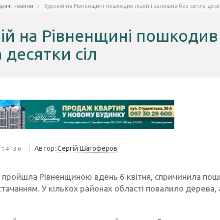
арячі новини
Буревій на Рівненщині пошкодив ліцей і залишив без світла деся
ій на Рівненщині пошкодив 
а десятки сіл
|
Автор:
Сергій Шагоферов
 14:30
а пройшла Рівненщиною вдень 6 квітня, спричинила пош
тачанням. У кількох районах області повалило дерева, 