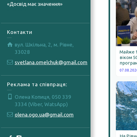
«Досвід має значення»
07.08.2026
Контакти
вул. Шкільна, 2, м. Рівне,
33028
Майже 
віком 5
svetlana.omelchuk@gmail.com
програм
07.08.202
Реклама та співпраця:
Олена Копиця, 050 339
3334 (Viber, WatsApp)
olena.ogo.ua@gmail.com
На Рівн