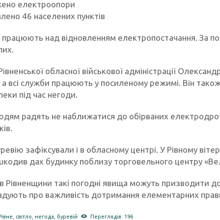
ено електроопори
лено 46 населених пунктів
 працюють над відновленням електропостачання. За по
их.
івненської обласної військової адміністрації Олександ
 а всі служби працюють у посиленому режимі. Він тако
еки під час негоди.
юдям радять не наближатися до обірваних електродроті
ів.
ревію зафіксували і в обласному центрі. У Рівному віт
шкодив дах будинку поблизу торговельного центру «Ве
в Рівненщини такі погодні явища можуть призводити до
адують про важливість дотримання елементарних правил
Рівне
,
світло
,
негода
,
буревій
Переглядів: 196