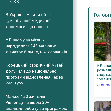
TikTok
07.08.2026
Головн
В Україні змінили облік
гуманітарної медичної
допомоги: що нового
07.08.2026
У Рівному за місяць
народилися 243 малюки:
дівчаток більше, ніж хлопчиків
07.08.2026
Корецький історичний музей
У Рівно
розмал
долучили до національної
спортма
програми відновлення через
150 тис
культуру
08.08.202
07.08.2026
Майже 150 жителів
Рівненщини віком 50+
знайшли роботу за програмою