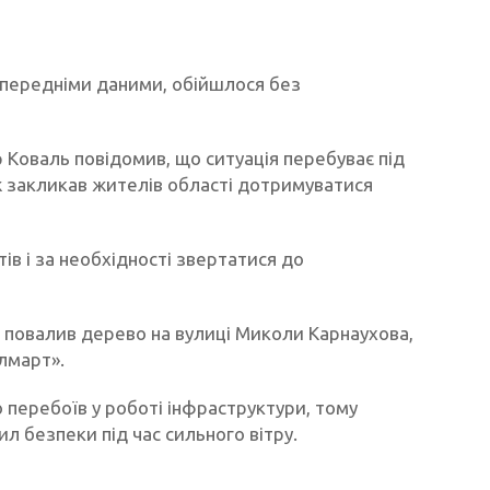
передніми даними, обійшлося без
р Коваль повідомив, що ситуація перебуває під
ж закликав жителів області дотримуватися
в і за необхідності звертатися до
ер повалив дерево на вулиці Миколи Карнаухова,
лмарт».
 перебоїв у роботі інфраструктури, тому
 безпеки під час сильного вітру.