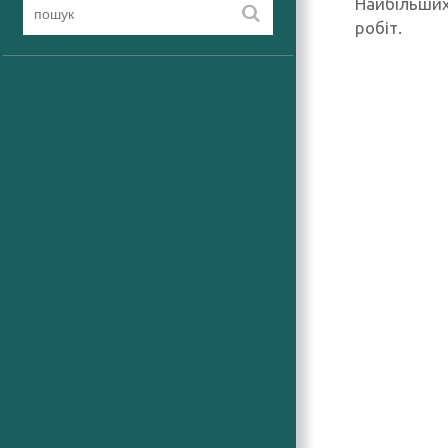
Найбільших
робіт.