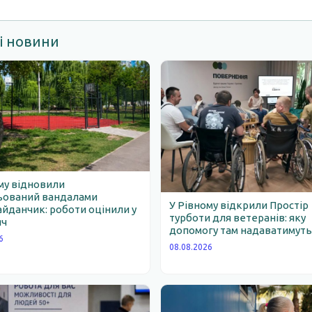
і новини
му відновили
ьований вандалами
У Рівному відкрили Простір
йданчик: роботи оцінили у
турботи для ветеранів: яку
яч
допомогу там надаватимут
6
08.08.2026