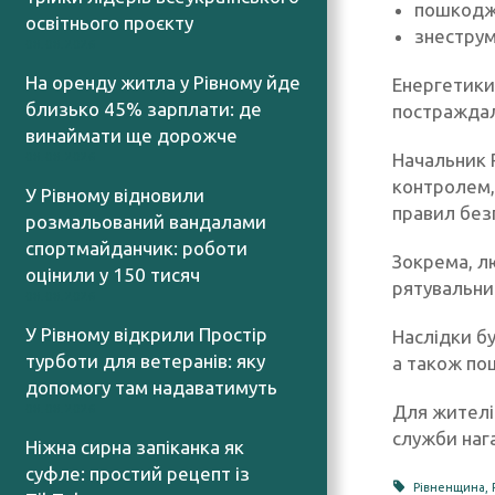
пошкодж
освітнього проєкту
знеструм
08.08.2026
На оренду житла у Рівному йде
Енергетики
близько 45% зарплати: де
постраждал
винаймати ще дорожче
Начальник Р
08.08.2026
контролем,
У Рівному відновили
правил безп
розмальований вандалами
спортмайданчик: роботи
Зокрема, л
оцінили у 150 тисяч
рятувальник
08.08.2026
У Рівному відкрили Простір
Наслідки бу
турботи для ветеранів: яку
а також по
допомогу там надаватимуть
Для жителі
08.08.2026
служби наг
Ніжна сирна запіканка як
суфле: простий рецепт із
Рівненщина
,