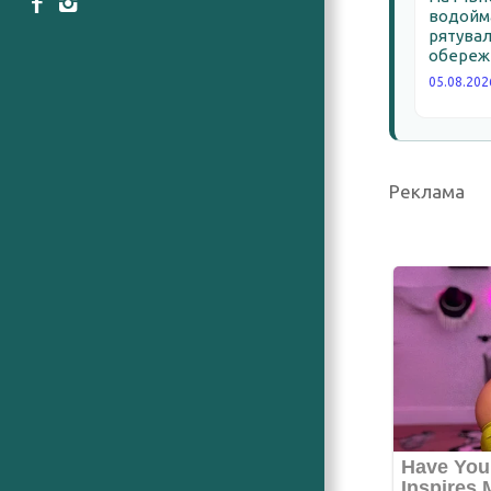
водойма
рятува
обереж
05.08.202
Реклама