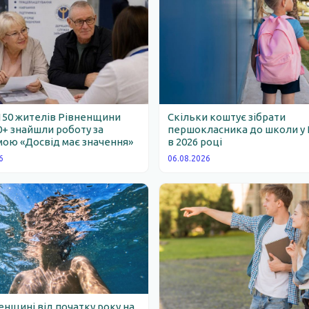
150 жителів Рівненщини
Скільки коштує зібрати
0+ знайшли роботу за
першокласника до школи у 
ою «Досвід має значення»
в 2026 році
6
06.08.2026
енщині від початку року на