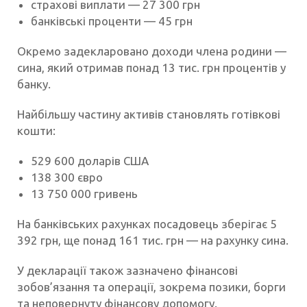
страхові виплати — 27 300 грн
банківські проценти — 45 грн
Окремо задекларовано доходи члена родини —
сина, який отримав понад 13 тис. грн процентів у
банку.
Найбільшу частину активів становлять готівкові
кошти:
529 600 доларів США
138 300 євро
13 750 000 гривень
На банківських рахунках посадовець зберігає 5
392 грн, ще понад 161 тис. грн — на рахунку сина.
У декларації також зазначено фінансові
зобов’язання та операції, зокрема позики, борги
та неповернуту фінансову допомогу.