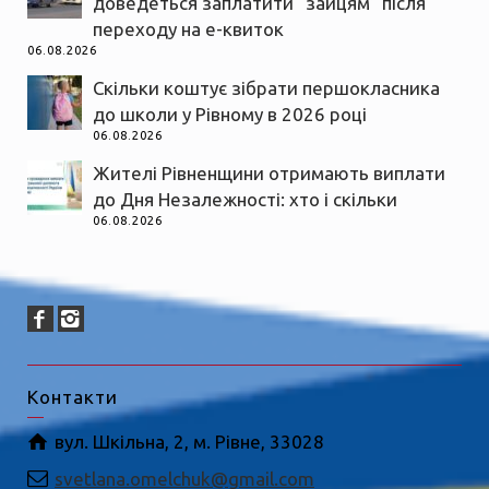
доведеться заплатити “зайцям” після
переходу на е-квиток
06.08.2026
Скільки коштує зібрати першокласника
до школи у Рівному в 2026 році
06.08.2026
Жителі Рівненщини отримають виплати
до Дня Незалежності: хто і скільки
06.08.2026
Контакти
вул. Шкільна, 2, м. Рівне, 33028
svetlana.omelchuk@gmail.com