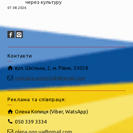
через культуру
07.08.2026
Контакти
вул. Шкільна, 2, м. Рівне, 33028
svetlana.omelchuk@gmail.com
Реклама та співпраця:
Олена Копиця (Viber, WatsApp)
050 339 3334
olena.ogo.ua@gmail.com