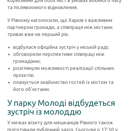
корисними для обох міст в умовах воєнного часу
та післявоєнного відновлення.
У Рівному наголосили, що Харків є важливим
партнером громади, а співпраця між містами
триває вже не перший рік.
відбулася офіційна зустріч у міській раді;
обговорили перспективи співпраці між
громадами;
розглянули можливості реалізації спільних
проєктів;
планується знайомство гостей із містом та
його об’єктами.
У парку Молоді відбудеться
зустріч із молоддю
У межах візиту для мешканців Рівного також
підготували публічний захід. Сьогодні о 17:30 у