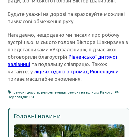
ради, в.о. міського голови Віктор Шакирзян.
Будьте уважні на дорозі та враховуйте можливі
тимчасові обмеження руху.
Нагадаємо, нещодавно ми писали про робочу
зустріч в.о. міського голови Віктора Шакирзяна з
представниками «Укрзалізниці», під час якої
обговорили благоустрій
Рівненської дитячої
залізниці
та подальшу співпрацю. Також
читайте: у
ліцеях однієї з громад Рівненщини
триває масштабне оновлення.
ремонт дороги
,
ремонт вулиць
,
ремонт на вулицях Рівного
Переглядів: 161
Головні новини