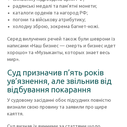
радянські медалі та пам’ятні монети;
каталоги орденів та нагород РФ;
погони та військову атрибутику;
холодну зброю, зокрема багнет-ножі.
Серед вилучених речей також були шеврони із
написами «Наш бизнес — смерть и бизнес идет
хорошо» та «Музыканты, которых знает весь
мир».
Суд призначив п’ять років
ув’язнення, але звільнив від
відбування покарання
У судовому засіданні обоє підсудних повністю
визнали свою провину та заявили про щире
каяття.
Суд визнав їх винними за статтями щодо