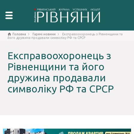
Головна
Гарячі новини
Експравоохоронець з Рівненщини та
його дружина продавали символіку РФ та СРСР
Експравоохоронець з
Рівненщини та його
дружина продавали
символіку РФ та СРСР