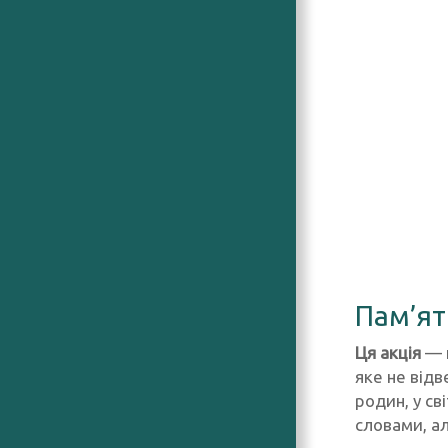
Пам’ят
Ця акція
— п
яке не відв
родин, у св
словами, ал