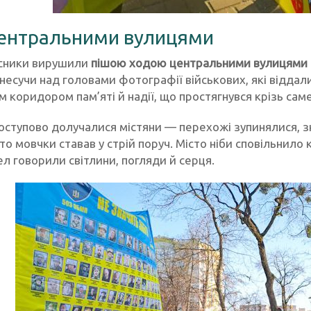
ентральними вулицями
асники вирушили
пішою ходою центральними вулицями м
несучи над головами фотографії військових, які віддал
 коридором пам’яті й надії, що простягнувся крізь саме
оступово долучалися містяни — перехожі зупинялися, зн
то мовчки ставав у стрій поруч. Місто ніби сповільнило
ел говорили світлини, погляди й серця.