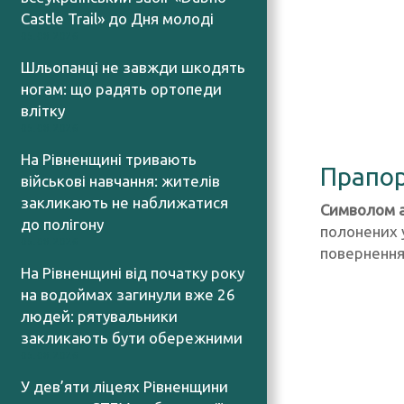
Castle Trail» до Дня молоді
05.08.2026
Шльопанці не завжди шкодять
ногам: що радять ортопеди
влітку
05.08.2026
На Рівненщині тривають
Прапор
військові навчання: жителів
закликають не наближатися
Символом а
до полігону
полонених у
05.08.2026
повернення
На Рівненщині від початку року
на водоймах загинули вже 26
людей: рятувальники
закликають бути обережними
05.08.2026
У дев’яти ліцеях Рівненщини