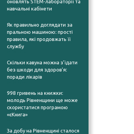
оновлять STEM-лабораторії та
навчальні кабінети
05.08.2026
Як правильно доглядати за
пральною машиною: прості
правила, які продовжать її
службу
04.08.2026
Скільки кавуна можна з’їдати
без шкоди для здоров’я:
поради лікарів
04.08.2026
998 гривень на книжки:
молодь Рівненщини ще може
скористатися програмою
«єКнига»
04.08.2026
За добу на Рівненщині сталося