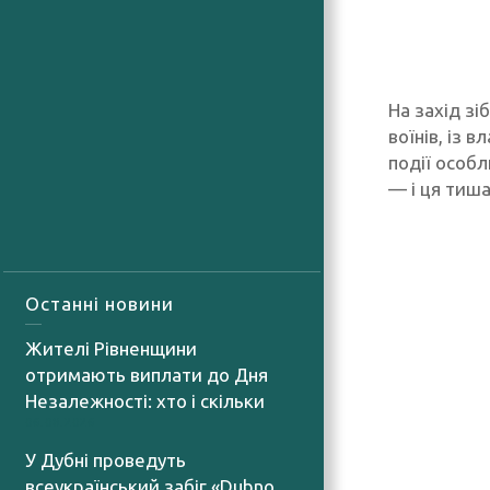
На захід з
воїнів, із 
події особл
— і ця тиша
Останні новини
Жителі Рівненщини
отримають виплати до Дня
Незалежності: хто і скільки
06.08.2026
У Дубні проведуть
всеукраїнський забіг «Dubno