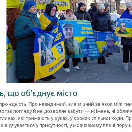
ь, що об’єднує місто
ро єдність. Про невидимий, але міцний зв’язок між тими,
ертає погляду й не дозволяє забути — ні імена, ні обличч
ітлинах, які тримають у руках, у кроках спільної ходи. 
е відчувається у присутності, у мовчазному плечі поруч.