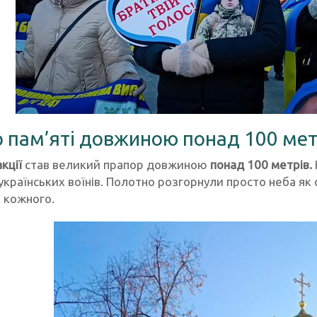
 пам’яті довжиною понад 100 мет
кції
став великий прапор довжиною
понад 100 метрів.
країнських воїнів. Полотно розгорнули просто неба як с
 кожного.