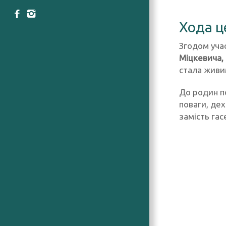
Хода ц
Згодом уч
Міцкевича,
стала живим
До родин п
поваги, дех
замість гас