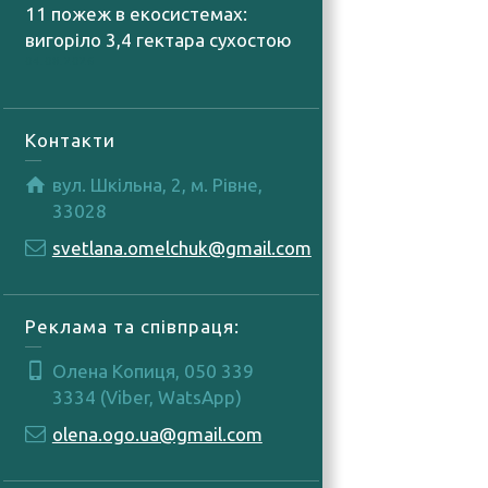
11 пожеж в екосистемах:
вигоріло 3,4 гектара сухостою
04.08.2026
Контакти
вул. Шкільна, 2, м. Рівне,
33028
svetlana.omelchuk@gmail.com
Реклама та співпраця:
Олена Копиця, 050 339
3334 (Viber, WatsApp)
olena.ogo.ua@gmail.com