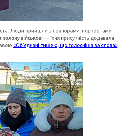
іста. Люди прийшли з прапорами, портретами
з полону військові
— їхня присутність додавала
назвою
«Об’єднані тишею, що голосніша за слова»