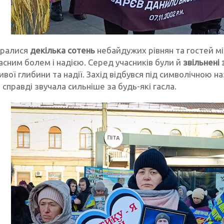
ібралися
декілька сотень
небайдужих рівнян та гостей м
власним болем і надією. Серед учасників були й
звільнені 
ивої глибини та надії. Захід відбувся під символічною 
 справді звучала сильніше за будь-які гасла.