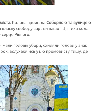
іста.
Колона пройшла
Соборною та вулицею
и власну свободу заради нашої. Ця тиха хода
 серце Рівного.
імали головні убори, схиляли голови у знак
 крок, вслухаючись у цю промовисту тишу, де