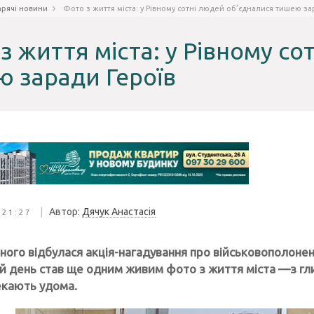
арячі новини
Фото з життя міста: у Рівному сотні людей об’єдналися тишею за
з життя міста: у Рівному с
 заради Героїв
|
Автор:
Дячук Анастасія
 21:27
вного відбулася акція-нагадування про військовополонен
ей день став ще одним живим фото з життя міста —з гл
екають удома.