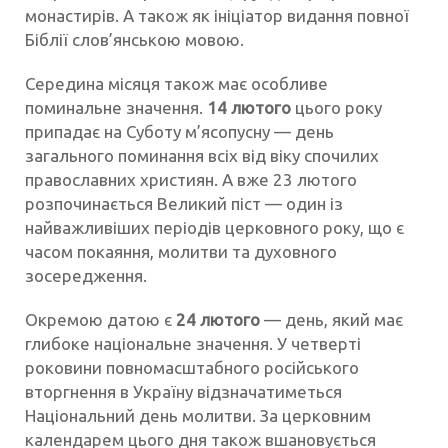
монастирів. А також як ініціатор видання повної
Біблії слов’янською мовою.
Середина місяця також має особливе
поминальне значення.
14 лютого
цього року
припадає на Суботу м’ясопусну — день
загального поминання всіх від віку спочилих
православних християн. А вже 23 лютого
розпочинається Великий піст — один із
найважливіших періодів церковного року, що є
часом покаяння, молитви та духовного
зосередження.
Окремою датою є
24 лютого
— день, який має
глибоке національне значення. У четверті
роковини повномасштабного російського
вторгнення в Україну відзначатиметься
Національний день молитви. За церковним
календарем цього дня також вшановується