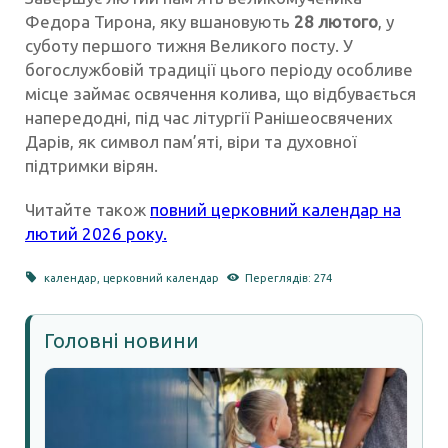
Федора Тирона, яку вшановують
28 лютого
, у
суботу першого тижня Великого посту. У
богослужбовій традиції цього періоду особливе
місце займає освячення колива, що відбувається
напередодні, під час літургії Ранішеосвячених
Дарів, як символ пам’яті, віри та духовної
підтримки вірян.
Читайте також
повний церковний календар на
лютий 2026 року.
календар
,
церковний календар
Переглядів: 274
Головні новини