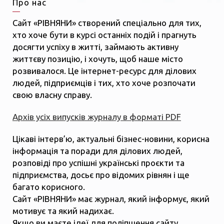
Про нас
Сайт «РІВНЯНИ» створений спеціально для тих,
хто хоче бути в курсі останніх подій і прагнуть
досягти успіху в житті, займають активну
життєву позицію, і хочуть, щоб наше місто
розвивалося. Це інтернет-ресурс для ділових
людей, підприємців і тих, хто хоче розпочати
свою власну справу.
Архів усіх випусків журналу в форматі PDF
Цікаві інтерв’ю, актуальні бізнес-новини, корисна
інформація та поради для ділових людей,
розповіді про успішні українські проєкти та
підприємства, досьє про відомих рівнян і ще
багато корисного.
Сайт «РІВНЯНИ» має журнал, який інформує, який
мотивує та який надихає.
Якщо ви маєте ідеї для поліпшення сайту,