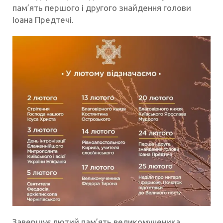
пам’ять першого і другого знайдення голови
Іоана Предтечі.
Завершує лютий пам’ять великомученика