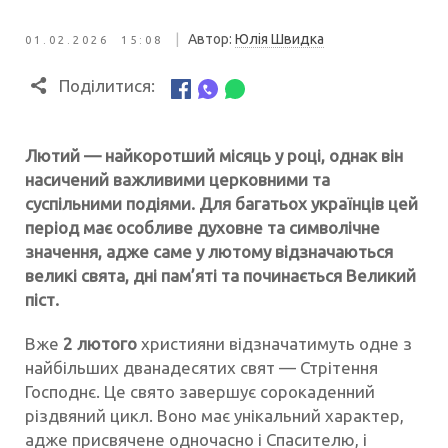
|
Автор:
Юлія Швидка
01.02.2026 15:08
Поділитися:
Лютий — найкоротший місяць у році, однак він
насичений важливими церковними та
суспільними подіями. Для багатьох українців цей
період має особливе духовне та символічне
значення, адже саме у лютому відзначаються
великі свята, дні пам’яті та починається Великий
піст.
Вже
2 лютого
християни відзначатимуть одне з
найбільших дванадесятих свят — Стрітення
Господнє. Це свято завершує сорокаденний
різдвяний цикл. Воно має унікальний характер,
адже присвячене одночасно і Спасителю, і