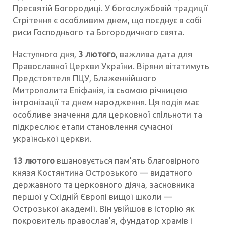
Пресвятій Богородиці. У богослужбовій традиції
Стрітення є особливим днем, що поєднує в собі
риси Господнього та Богородичного свята.
Наступного дня,
3 лютого
, важлива дата для
Православної Церкви України. Віряни вітатимуть
Предстоятеля ПЦУ, Блаженнійшого
Митрополита Епіфанія, із сьомою річницею
інтронізації та днем народження. Ця подія має
особливе значення для церковної спільноти та
підкреслює етапи становлення сучасної
української церкви.
13 лютого
вшановується пам’ять благовірного
князя Костянтина Острозького — видатного
державного та церковного діяча, засновника
першої у Східній Європі вищої школи —
Острозької академії. Він увійшов в історію як
покровитель православ’я, фундатор храмів і