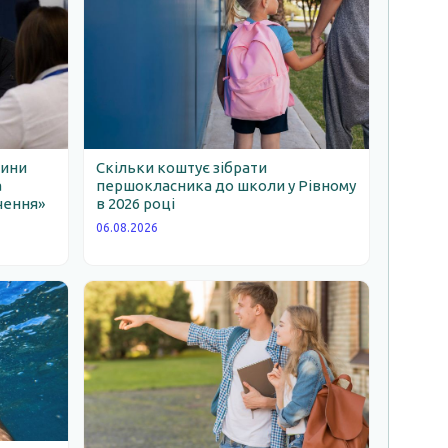
щини
Скільки коштує зібрати
а
першокласника до школи у Рівному
чення»
в 2026 році
06.08.2026