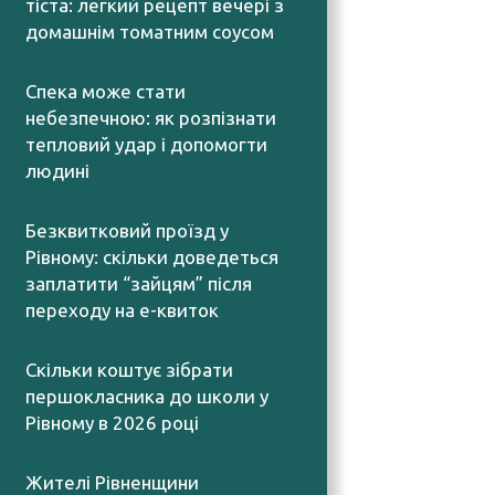
тіста: легкий рецепт вечері з
домашнім томатним соусом
06.08.2026
Спека може стати
небезпечною: як розпізнати
тепловий удар і допомогти
людині
06.08.2026
Безквитковий проїзд у
Рівному: скільки доведеться
заплатити “зайцям” після
переходу на е-квиток
06.08.2026
Скільки коштує зібрати
першокласника до школи у
Рівному в 2026 році
06.08.2026
Жителі Рівненщини