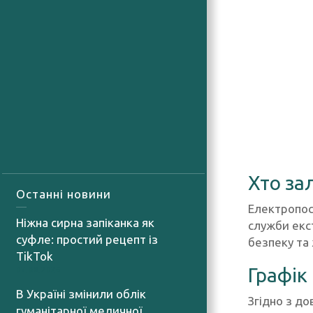
Хто за
Останні новини
Електропос
Ніжна сирна запіканка як
служби екст
суфле: простий рецепт із
безпеку та 
TikTok
Графік
07.08.2026
В Україні змінили облік
Згідно з до
гуманітарної медичної