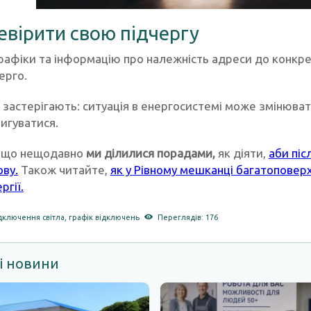
евірити свою підчергу
графіки та інформацію про належність адреси до конкре
ерго.
 застерігають: ситуація в енергосистемі може змінюва
игуватися.
, що нещодавно
ми ділилися порадами,
як діяти,
аби піс
ову.
Також читайте,
як у Рівному мешканці багатоповер
гії.
дключення світла
,
графік відключень
Переглядів: 176
і новини