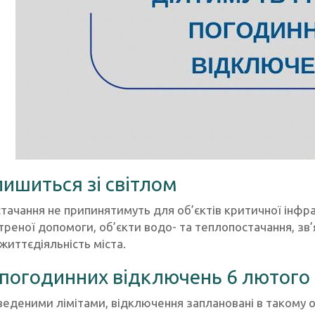
лишиться зі світлом
тачання не припинятимуть для об’єктів критичної інфр
реної допомоги, об’єкти водо- та теплопостачання, зв
життєдіяльність міста.
 погодинних відключень 6 лютого
веденими лімітами, відключення заплановані в такому о