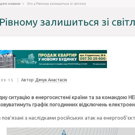
арячі новини
Хто у Рівному залишиться зі світлом
 Рівному залишиться зі світ
|
Автор:
Дячук Анастасія
 09:15
дну ситуацію в енергосистемі країни та за командою НЕ
совуватимуть графік погодинних відключень електроене
ов’язані з наслідками російських атак на енергооб’єкт