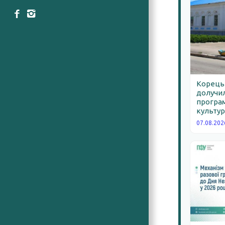
Корецьк
долучил
програм
культур
07.08.202