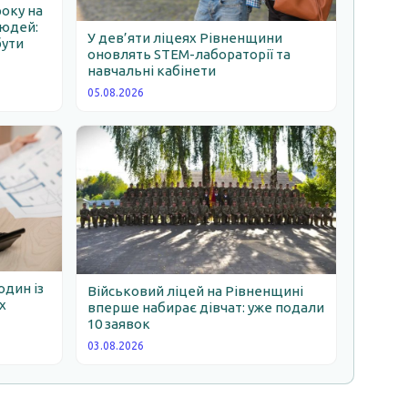
року на
людей:
У дев’яти ліцеях Рівненщини
бути
оновлять STEM-лабораторії та
навчальні кабінети
05.08.2026
один із
Військовий ліцей на Рівненщині
х
вперше набирає дівчат: уже подали
10 заявок
03.08.2026