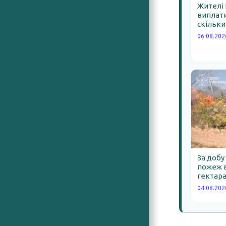
Жителі
виплати
скільки
06.08.202
За добу
пожеж в
гектара
04.08.202