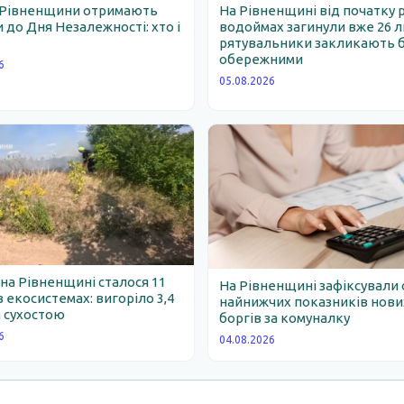
 Рівненщини отримають
На Рівненщині від початку 
 до Дня Незалежності: хто і
водоймах загинули вже 26 
рятувальники закликають 
обережними
6
05.08.2026
 на Рівненщині сталося 11
На Рівненщині зафіксували 
 екосистемах: вигоріло 3,4
найнижчих показників нови
 сухостою
боргів за комуналку
6
04.08.2026