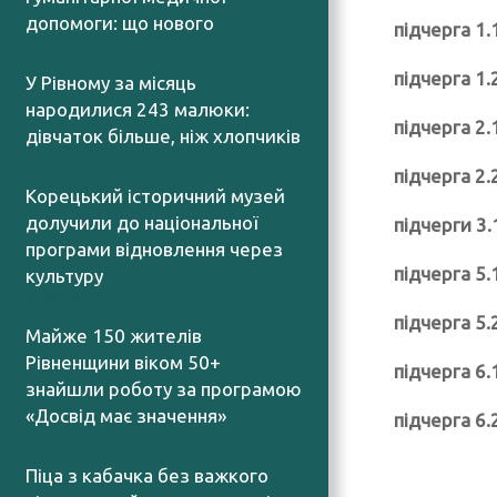
допомоги: що нового
підчерга 1.
07.08.2026
підчерга 1.
У Рівному за місяць
народилися 243 малюки:
підчерга 2.
дівчаток більше, ніж хлопчиків
07.08.2026
підчерга 2.
Корецький історичний музей
долучили до національної
підчерги 3.1
програми відновлення через
підчерга 5.
культуру
07.08.2026
підчерга 5.
Майже 150 жителів
Рівненщини віком 50+
підчерга 6.
знайшли роботу за програмою
«Досвід має значення»
підчерга 6.
07.08.2026
Піца з кабачка без важкого