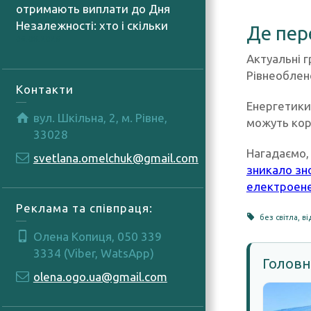
отримають виплати до Дня
Незалежності: хто і скільки
Де пер
06.08.2026
Актуальні 
Рівнеоблен
Контакти
Енергетики
вул. Шкільна, 2, м. Рівне,
можуть кор
33028
Нагадаємо
svetlana.omelchuk@gmail.com
зникало зн
електроенер
Реклама та співпраця:
без світла
,
ві
Олена Копиця, 050 339
3334 (Viber, WatsApp)
Головн
olena.ogo.ua@gmail.com