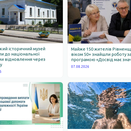
ий історичний музей
Майже 150 жителів Рівнен
и до національної
віком 50+ знайшли роботу з
и відновлення через
програмою «Досвід має зна
у
07.08.2026
6