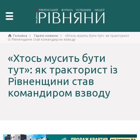
Головна
Гарячі новини
«Хтось мусить бути тут»: як тракторист
із Рівненщини став командиром взводу
«Хтось мусить бути
тут»: як тракторист із
Рівненщини став
командиром взводу