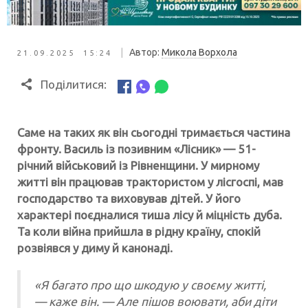
|
Автор:
Микола Ворхола
21.09.2025 15:24
Поділитися:
Саме на таких як він сьогодні тримається частина
фронту. Василь із позивним «Лісник» — 51-
річний військовий із Рівненщини. У мирному
житті він працював трактористом у лісгоспі, мав
господарство та виховував дітей. У його
характері поєдналися тиша лісу й міцність дуба.
Та коли війна прийшла в рідну країну, спокій
розвіявся у диму й канонаді.
«Я багато про що шкодую у своєму житті,
— каже він. — Але пішов воювати, аби діти