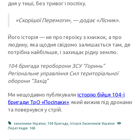
дня у тиші, без тривог і поспіху.
«Скорішої Перемоги», — додає «Лісник».
Його історія — не про героїку з книжок, а про
людину, яка щодня свідомо залишається там, де
потрібна найбільше, і захищає рідну землю.
104 бригада тероборони ЗСУ “Горинь”
Регіональне управління Сил територіальної
оборони “Захід”
Ми нещодавно публікували
історію бійця 104-ї
бригади ТрО «Посіпаки
»
, який вижив під дронами
та повернувся у стрій.
захисники України
,
104 бригада
,
Історія Захисників України
Переглядів: 168