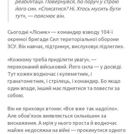
реабілітації. Повернувся, бо поруч у строю
його син. «Списатися? Ні. Хтось мусить бути
тут», — пояснює він.
Сьогодні «Лісник» — командир взводу 104-ї
окремої бригади Сил територіальної оборони
ЗСУ. Він навчає, підтримує, вислуховує підлеглих.
«Кожному треба приділити увагу», —
переконаний військовий. Його сила — у досвіді.
Тут кожен водночас і кулеметник, і
гранатометник, і стрілець, і командир. Бо якщо
один впаде, інший має піднятися та повести за
собою.
Він не приховує втоми: «Все вже так надоїло».
Але обов’язок виявляється сильнішим за
виснаження. А мрія у нього проста й водночас
майже недосяжна на війні — прокинутися одного