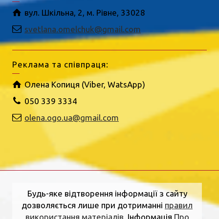
вул. Шкільна, 2, м. Рівне, 33028
svetlana.omelchuk@gmail.com
Реклама та співпраця:
Олена Копиця (Viber, WatsApp)
050 339 3334
olena.ogo.ua@gmail.com
Будь-яке відтворення інформації з сайту
дозволяється лише при дотриманні
правил
використання матеріалів
. Інформація
Про