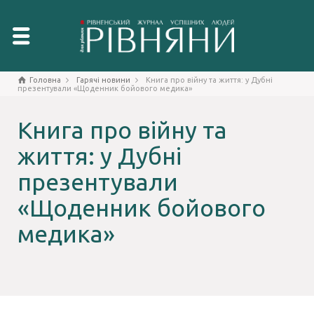
Головна
Гарячі новини
Книга про війну та життя: у Дубні
презентували «Щоденник бойового медика»
Книга про війну та
життя: у Дубні
презентували
«Щоденник бойового
медика»