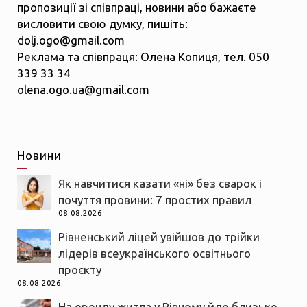
пропозиції зі співпраці, новини або бажаєте
висловити свою думку, пишіть:
dolj.ogo@gmail.com
Реклама та співпраця: Олена Копиця, тел. 050
339 33 34
olena.ogo.ua@gmail.com
Новини
Як навчитися казати «ні» без сварок і
почуття провини: 7 простих правил
08.08.2026
Рівненський ліцей увійшов до трійки
лідерів всеукраїнського освітнього
проєкту
08.08.2026
На оренду житла у Рівному йде близько