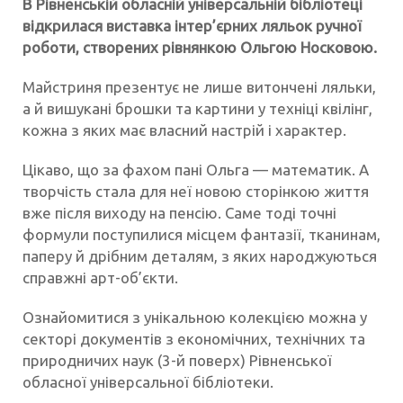
В Рівненській обласній універсальній бібліотеці
відкрилася виставка інтер’єрних ляльок ручної
роботи, створених рівнянкою Ольгою Носковою.
Майстриня презентує не лише витончені ляльки,
а й вишукані брошки та картини у техніці квілінг,
кожна з яких має власний настрій і характер.
Цікаво, що за фахом пані Ольга — математик. А
творчість стала для неї новою сторінкою життя
вже після виходу на пенсію. Саме тоді точні
формули поступилися місцем фантазії, тканинам,
паперу й дрібним деталям, з яких народжуються
справжні арт-об’єкти.
Ознайомитися з унікальною колекцією можна у
секторі документів з економічних, технічних та
природничих наук (3-й поверх) Рівненської
обласної універсальної бібліотеки.