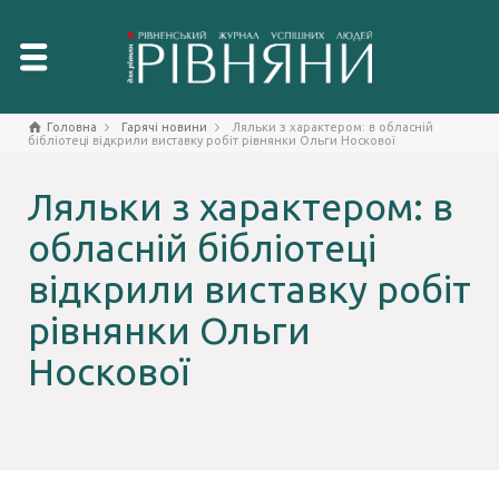
Головна
Гарячі новини
Ляльки з характером: в обласній
бібліотеці відкрили виставку робіт рівнянки Ольги Носкової
Ляльки з характером: в
обласній бібліотеці
відкрили виставку робіт
рівнянки Ольги
Носкової