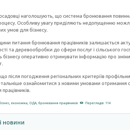
осадовці наголошують, що система бронювання повинна
процесу. Особливу увагу приділяють недопущенню мож
их умов для бізнесу.
щини питання бронювання працівників залишається акту
ті та деревообробки до сфери послуг і сільського госп
 бізнесу оперативно отримувати інформацію про зміни 
г.
, що після погодження регіональних критеріїв профільн
тальніше ознайомитися з новими умовами отримання 
 працівників.
бізнес
,
економіка
,
ОДА
,
бронювання працівників
Переглядів: 114
і новини