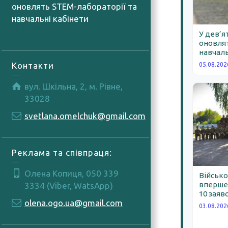
оновлять STEM-лабораторії та
навчальні кабінети
05.08.2026
У дев’я
оновлят
навчаль
Контакти
05.08.202
вул. Шкільна, 2, м. Рівне,
33028
svetlana.omelchuk@gmail.com
Реклама та співпраця:
Олена Копиця, 050 339
Військо
вперше 
3334 (Viber, WatsApp)
10 заяв
olena.ogo.ua@gmail.com
03.08.202