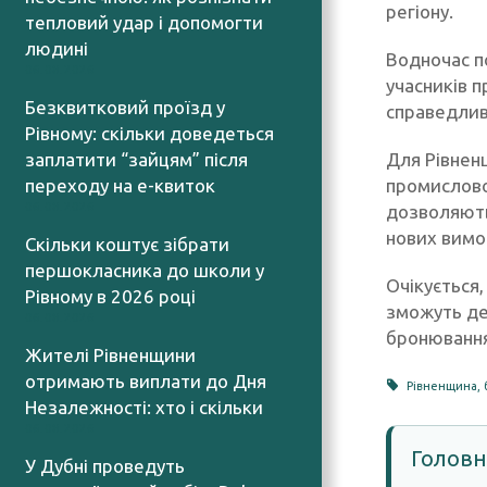
регіону.
тепловий удар і допомогти
людині
Водночас п
06.08.2026
учасників 
Безквитковий проїзд у
справедлив
Рівному: скільки доведеться
Для Рівнен
заплатити “зайцям” після
промисловос
переходу на е-квиток
06.08.2026
дозволяють
нових вимо
Скільки коштує зібрати
першокласника до школи у
Очікується
Рівному в 2026 році
зможуть де
06.08.2026
бронювання
Жителі Рівненщини
отримають виплати до Дня
Рівненщина
,
Незалежності: хто і скільки
06.08.2026
Головн
У Дубні проведуть