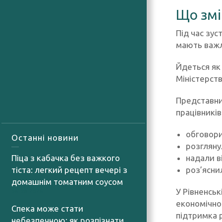
Що змі
Під час зус
мають важл
Йдеться як 
Міністерств
Представни
працівників
обговори
Останні новини
розгляну
надали в
Піца з кабачка без важкого
роз’ясни
тіста: легкий рецепт вечері з
домашнім томатним соусом
У Рівненськ
06.08.2026
економічно
Спека може стати
підтримка 
небезпечною: як розпізнати