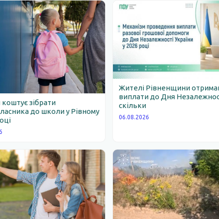
Жителі Рівненщини отрим
виплати до Дня Незалежності
 коштує зібрати
скільки
асника до школи у Рівному
06.08.2026
році
6