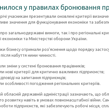
нилося у правилах бронювання пр
трічі учасникам презентували оновлені критерії визначен
иве значення для функціонування економіки та забезпе
про загальнодержавні вимоги, так і про регіональні кри
і економіки та Міністерстві оборони України.
ки бізнесу отримали роз’яснення щодо порядку застос
 після набуття ними чинності.
ли зміни у системі бронювання працівників;
ли нові критерії для критично важливих підприємств;
ідповіді на запитання підприємців;
ли особливості погодження регіональних критеріїв.
ій обласній державній адміністрації зазначають, що об
го розвитку навіть в умовах повномасштабної війни. Са
роботи підприємств, які забезпечують робочі місця, сп