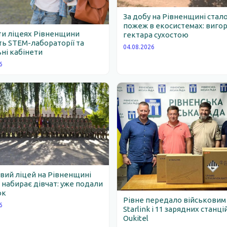
За добу на Рівненщині стало
пожеж в екосистемах: вигор
ти ліцеях Рівненщини
гектара сухостою
ь STEM-лабораторії та
04.08.2026
ні кабінети
6
вий ліцей на Рівненщині
набирає дівчат: уже подали
ок
Рівне передало військовим
6
Starlink і 11 зарядних станці
Oukitel