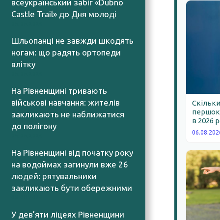
всеукраїнський забіг «Dubno
Castle Trail» до Дня молоді
05.08.2026
Шльопанці не завжди шкодять
ногам: що радять ортопеди
влітку
05.08.2026
На Рівненщині тривають
військові навчання: жителів
Скільки
першокл
закликають не наближатися
в 2026 
до полігону
06.08.202
05.08.2026
На Рівненщині від початку року
на водоймах загинули вже 26
людей: рятувальники
закликають бути обережними
05.08.2026
У дев’яти ліцеях Рівненщини