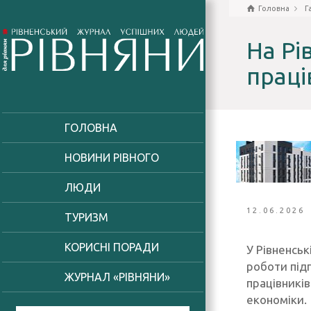
Головна
Г
На Рі
праці
ГОЛОВНА
НОВИНИ РІВНОГО
ЛЮДИ
12.06.2026
ТУРИЗМ
КОРИСНІ ПОРАДИ
У Рівненськ
роботи під
ЖУРНАЛ «РІВНЯНИ»
працівникі
економіки.