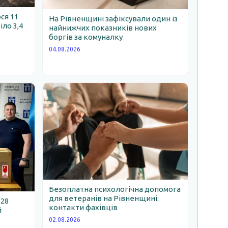
ся 11
На Рівненщині зафіксували один із
іло 3,4
найнижчих показників нових
боргів за комуналку
04.08.2026
Безоплатна психологічна допомога
для ветеранів на Рівненщині:
 28
контакти фахівців
й
02.08.2026