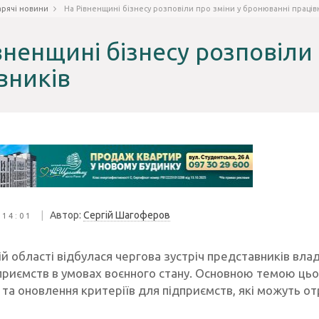
арячі новини
На Рівненщині бізнесу розповіли про зміни у бронюванні праців
вненщині бізнесу розповіли
вників
|
Автор:
Сергій Шагоферов
 14:01
ій області відбулася чергова зустріч представників вла
приємств в умовах воєнного стану. Основною темою цьог
в та оновлення критеріїв для підприємств, які можуть 