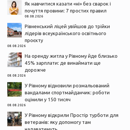
Як навчитися казати «ні» без сварок і
почуття провини: 7 простих правил
08.08.2026
Рівненський ліцей увійшов до трійки
лідерів всеукраїнського освітнього
проєкту
08.08.2026
На оренду житла у Рівному йде близько
45% зарплати: де винаймати ще
дорожче
08.08.2026
У Рівному відновили розмальований
вандалами спортмайданчик: роботи
оцінили у 150 тисяч
08.08.2026
У Рівному відкрили Простір турботи для
ветеранів: яку допомогу там
надаватимуть