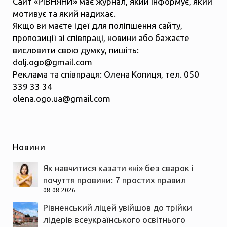
Сайт «РІВНЯНИ» має журнал, який інформує, який
мотивує та який надихає.
Якщо ви маєте ідеї для поліпшення сайту,
пропозиції зі співпраці, новини або бажаєте
висловити свою думку, пишіть:
dolj.ogo@gmail.com
Реклама та співпраця: Олена Копиця, тел. 050
339 33 34
olena.ogo.ua@gmail.com
Новини
Як навчитися казати «ні» без сварок і
почуття провини: 7 простих правил
08.08.2026
Рівненський ліцей увійшов до трійки
лідерів всеукраїнського освітнього