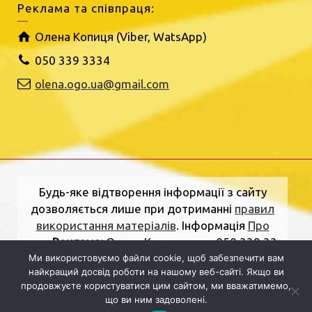
Реклама та співпраця:
Олена Копиця (Viber, WatsApp)
050 339 3334
olena.ogo.ua@gmail.com
Будь-яке відтворення інформації з сайту
дозволяється лише при дотриманні
правил
використання матеріалів
. Інформація
Про
нас
.
Реклама:
Олена Копиця, тел. 050 339 33
34
olena.ogo.ua@gmail.com
.
Адреса
Ми використовуємо файли cookie, щоб забезпечити вам
найкращий досвід роботи на нашому веб-сайті. Якщо ви
редакції:
вулиця Шкільна, 2, Рівне, Рівненська
продовжуєте користуватися цим сайтом, ми вважатимемо,
область, 33000.
Електронна пошта:
що ви ним задоволені.
dolj.ogo@gmail.com