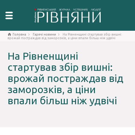
Головна
Гарячі новини
На Рівненщині стартував збір вишні:
врожай постраждав від заморозків, а ціни впали більш ніж удвічі
На Рівненщині
стартував збір вишні:
врожай постраждав від
заморозків, а ціни
впали більш ніж удвічі