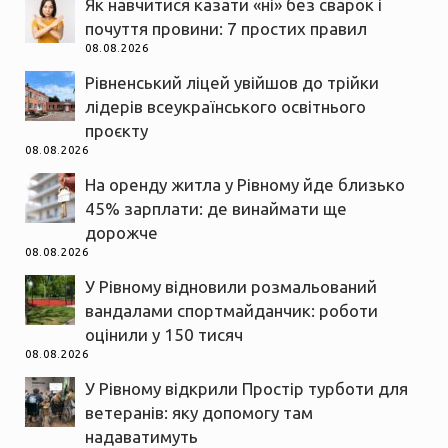
Як навчитися казати «ні» без сварок і
почуття провини: 7 простих правил
08.08.2026
Рівненський ліцей увійшов до трійки
лідерів всеукраїнського освітнього
проєкту
08.08.2026
На оренду житла у Рівному йде близько
45% зарплати: де винаймати ще
дорожче
08.08.2026
У Рівному відновили розмальований
вандалами спортмайданчик: роботи
оцінили у 150 тисяч
08.08.2026
У Рівному відкрили Простір турботи для
ветеранів: яку допомогу там
надаватимуть