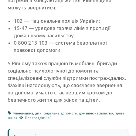
потреби в консультації жителі Рівненщини
можуть звернутися:
102 — Національна поліція України;
15-47 — урядова гаряча лінія з протидії
домашньому насильству;
0 800 213 103 — система безоплатної
правової допомоги.
У Рівному також працюють мобільні бригади
соціально-психологічної допомоги та
спеціалізовані служби підтримки постраждалих.
Фахівці наголошують, що своєчасне звернення
по допомогу часто стає першим кроком до
безпечного життя для жінок та дітей.
Рівненщина
,
діти
,
соціальна допомога
,
домашнє насильство
,
права
жінок
Переглядів: 140