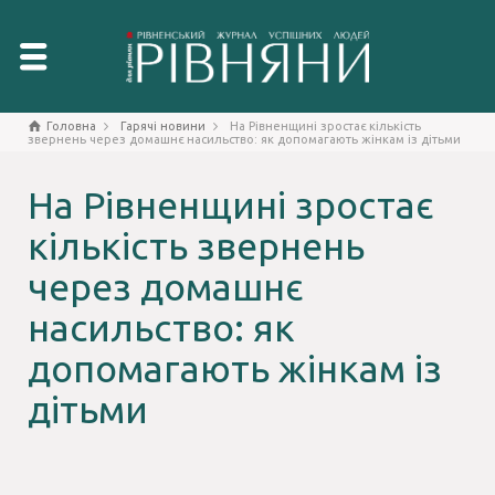
Головна
Гарячі новини
На Рівненщині зростає кількість
звернень через домашнє насильство: як допомагають жінкам із дітьми
На Рівненщині зростає
кількість звернень
через домашнє
насильство: як
допомагають жінкам із
дітьми