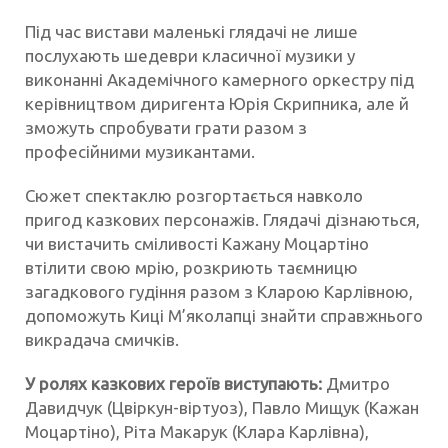
Під час вистави маленькі глядачі не лише
послухають шедеври класичної музики у
виконанні Академічного камерного оркестру під
керівництвом диригента Юрія Скрипника, але й
зможуть спробувати грати разом з
професійними музикантами.
Сюжет спектаклю розгортається навколо
пригод казкових персонажів. Глядачі дізнаються,
чи вистачить сміливості Кажану Моцартіно
втілити свою мрію, розкриють таємницю
загадкового гудіння разом з Кларою Карлівною,
допоможуть Киці М’яколапці знайти справжнього
викрадача смичків.
У ролях казкових героїв виступають:
Дмитро
Давидчук (Цвіркун-віртуоз), Павло Мищук (Кажан
Моцартіно), Ріта Макарук (Клара Карлівна),