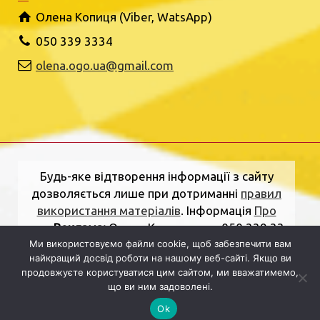
Олена Копиця (Viber, WatsApp)
050 339 3334
olena.ogo.ua@gmail.com
Будь-яке відтворення інформації з сайту
дозволяється лише при дотриманні
правил
використання матеріалів
. Інформація
Про
нас
.
Реклама:
Олена Копиця, тел. 050 339 33
34
olena.ogo.ua@gmail.com
.
Адреса
Ми використовуємо файли cookie, щоб забезпечити вам
найкращий досвід роботи на нашому веб-сайті. Якщо ви
редакції:
вулиця Шкільна, 2, Рівне, Рівненська
продовжуєте користуватися цим сайтом, ми вважатимемо,
область, 33000.
Електронна пошта:
що ви ним задоволені.
dolj.ogo@gmail.com
Ok