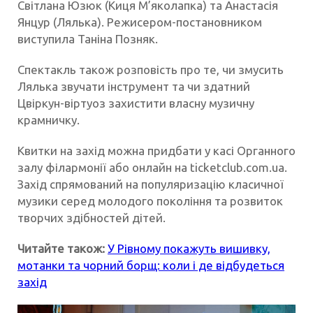
Світлана Юзюк (Киця М’яколапка) та Анастасія
Янцур (Лялька). Режисером-постановником
виступила Таніна Позняк.
Спектакль також розповість про те, чи змусить
Лялька звучати інструмент та чи здатний
Цвіркун-віртуоз захистити власну музичну
крамничку.
Квитки на захід можна придбати у касі Органного
залу філармонії або онлайн на ticketclub.com.ua.
Захід спрямований на популяризацію класичної
музики серед молодого покоління та розвиток
творчих здібностей дітей.
Читайте також:
У Рівному покажуть вишивку,
мотанки та чорний борщ: коли і де відбудеться
захід