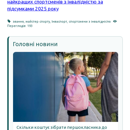
найкращих спортсменів з інвалідністю за
підсумками 2025 року
звання
,
майстер спорту
,
Інваспорт
,
спортсмени з інвалідністю
Переглядів: 193
Головні новини
Скільки коштує зібрати першокласника до