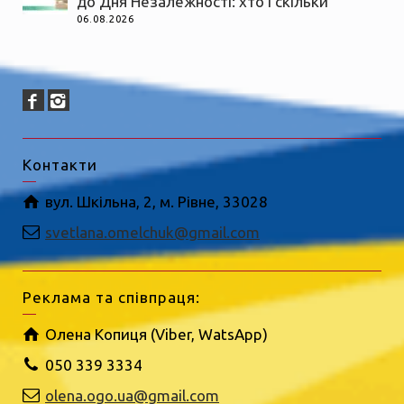
до Дня Незалежності: хто і скільки
06.08.2026
Контакти
вул. Шкільна, 2, м. Рівне, 33028
svetlana.omelchuk@gmail.com
Реклама та співпраця:
Олена Копиця (Viber, WatsApp)
050 339 3334
olena.ogo.ua@gmail.com