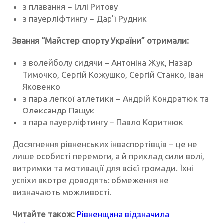
з плавання − Іллі Ритову
з пауерліфтингу − Дар’ї Рудник
Звання “Майстер спорту України” отримали:
з волейболу сидячи − Антоніна Жук, Назар
Тимочко, Сергій Кожушко, Сергій Станко, Іван
Яковенко
з пара легкої атлетики − Андрій Кондратюк та
Олександр Пащук
з пара пауерліфтингу − Павло Коритнюк
Досягнення рівненських інваспортівців − це не
лише особисті перемоги, а й приклад сили волі,
витримки та мотивації для всієї громади. Їхні
успіхи вкотре доводять: обмеження не
визначають можливості.
Читайте також:
Рівненщина відзначила