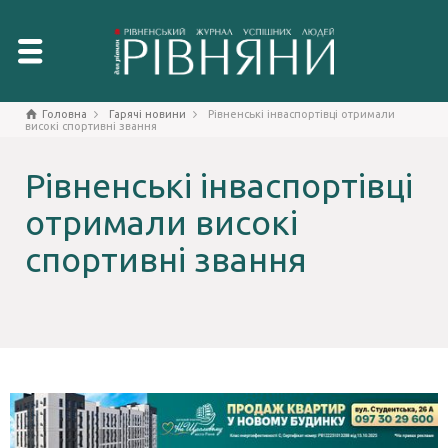
Головна
Гарячі новини
Рівненські інваспортівці отримали
високі спортивні звання
Рівненські інваспортівці
отримали високі
спортивні звання