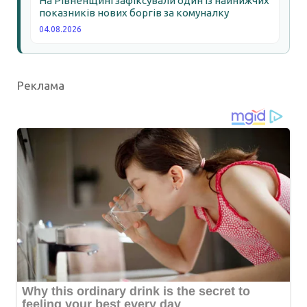
На Рівненщині зафіксували один із найнижчих
показників нових боргів за комуналку
04.08.2026
Реклама