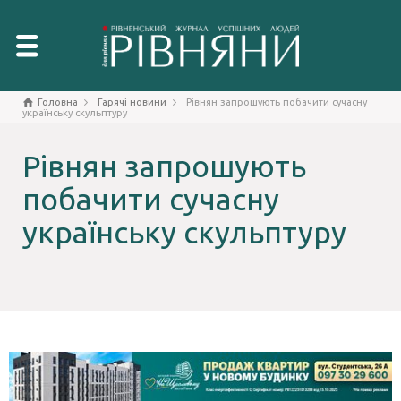
Головна
Гарячі новини
Рівнян запрошують побачити сучасну
українську скульптуру
Рівнян запрошують
побачити сучасну
українську скульптуру