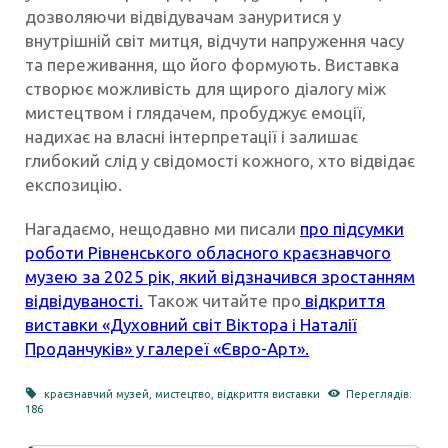
дозволяючи відвідувачам зануритися у
внутрішній світ митця, відчути напруження часу
та переживання, що його формують. Виставка
створює можливість для щирого діалогу між
мистецтвом і глядачем, пробуджує емоції,
надихає на власні інтерпретації і залишає
глибокий слід у свідомості кожного, хто відвідає
експозицію.
Нагадаємо, нещодавно ми писали
про підсумки
роботи Рівненського обласного краєзнавчого
музею за 2025 рік, який відзначився зростанням
відвідуваності.
Також читайте про
відкриття
виставки «Духовний світ Віктора і Наталії
Проданчуків» у галереї «Євро-Арт».
краєзнавчий музей
,
мистецтво
,
відкриття виставки
Переглядів:
186