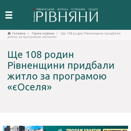
Головна
Гарячі новини
Ще 108 родин Рівненщини придбали
житло за програмою «єОселя»
Ще 108 родин
Рівненщини придбали
житло за програмою
«єОселя»