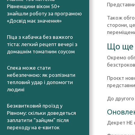
Представник
Рівненщини віком 50+
знайшли роботу за програмою
Також обго
«Досвід має значення»
сторони, це
07.08.2026
переміщени
Піца з кабачка без важкого
тіста: легкий рецепт вечері з
Що ще 
домашнім томатним соусом
Окремо обг
06.08.2026
безстроков
Спека може стати
небезпечною: як розпізнати
Проєкт ново
тепловий удар і допомогти
представни
людині
06.08.2026
До другого
Безквитковий проїзд у
Оновлен
Рівному: скільки доведеться
заплатити “зайцям” після
Декрет НЕ 
переходу на е-квиток
06.08.2026