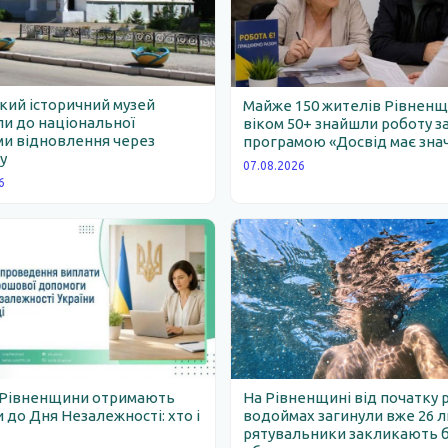
ий історичний музей
Майже 150 жителів Рівнен
и до національної
віком 50+ знайшли роботу з
и відновлення через
програмою «Досвід має зна
у
07.08.2026
6
 Рівненщини отримають
На Рівненщині від початку 
 до Дня Незалежності: хто і
водоймах загинули вже 26 
рятувальники закликають 