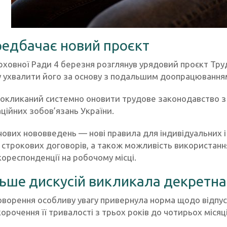
едбачає новий проєкт
рховної Ради 4 березня розглянув урядовий проєкт Тр
 ухвалити його за основу з подальшим доопрацювання
окликаний системно оновити трудове законодавство з 
ційних зобов’язань України.
ових нововведень — нові правила для індивідуальних і
о строкових договорів, а також можливість використан
ореспонденції на робочому місці.
ьше дискусій викликала декретна
говорення особливу увагу привернула норма щодо відпу
рочення її тривалості з трьох років до чотирьох місяці