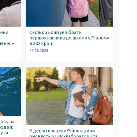
щини
Скільки коштує зібрати
а
першокласника до школи у Рівному
чення»
в 2026 році
06.08.2026
року на
людей:
У дев’яти ліцеях Рівненщини
бути
оновлять STEM-лабораторії та