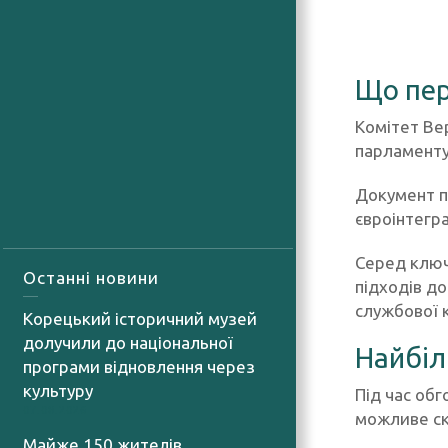
Що пер
Комітет Ве
парламенту
Документ п
євроінтегра
Серед ключ
Останні новини
підходів д
службової к
Корецький історичний музей
долучили до національної
Найбіл
програми відновлення через
культуру
Під час об
07.08.2026
можливе ско
Майже 150 жителів