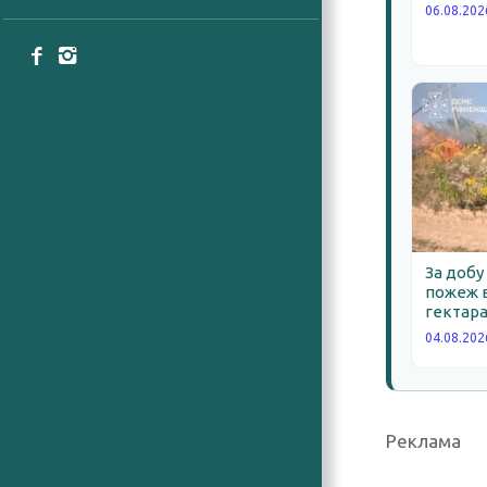
06.08.202
За добу
пожеж в
гектара
04.08.202
Реклама