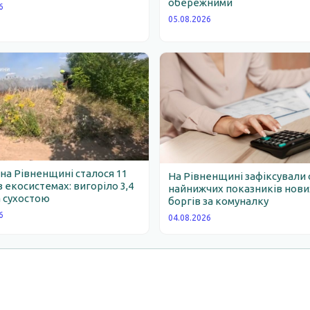
обережними
6
05.08.2026
 на Рівненщині сталося 11
На Рівненщині зафіксували 
 екосистемах: вигоріло 3,4
найнижчих показників нови
 сухостою
боргів за комуналку
6
04.08.2026