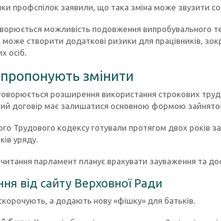
и профспілок заявили, що така зміна може звузити соці
ворюється можливість подовження випробувального терм
 може створити додаткові ризики для працівників, зокр
х осіб.
пропонують змінити
оворюється розширення використання строкових трудо
ий договір має залишатися основною формою зайнятос
го Трудового кодексу готували протягом двох років за 
ків уряду.
 читання парламент планує врахувати зауваження та до
ня від сайту Верховної Ради
скорочують, а додають нову «фішку» для батьків.