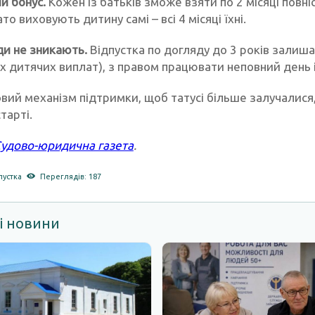
й бонус.
Кожен із батьків зможе взяти по 2 місяці повні
то виховують дитину самі – всі 4 місяці їхні.
ди не зникають.
Відпустка по догляду до 3 років залишає
х дитячих виплат), з правом працювати неповний день 
вий механізм підтримки, щоб татусі більше залучалися
тарті.
удово-юридична газета
.
пустка
Переглядів: 187
і новини