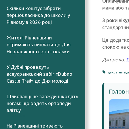
Оплачувани
мама або та
Скільки коштує зібрати
першокласника до школи у
3 роки ніку
Рівному в 2026 році
стандартни
06.08.2026
Жителі Рівненщини
Це додатко
отримають виплати до Дня
спокою на с
Незалежності: хто і скільки
06.08.2026
Джерело:
С
У Дубні проведуть
декретна від
всеукраїнський забіг «Dubno
Castle Trail» до Дня молоді
05.08.2026
Головн
Шльопанці не завжди шкодять
ногам: що радять ортопеди
влітку
05.08.2026
На Рівненщині тривають