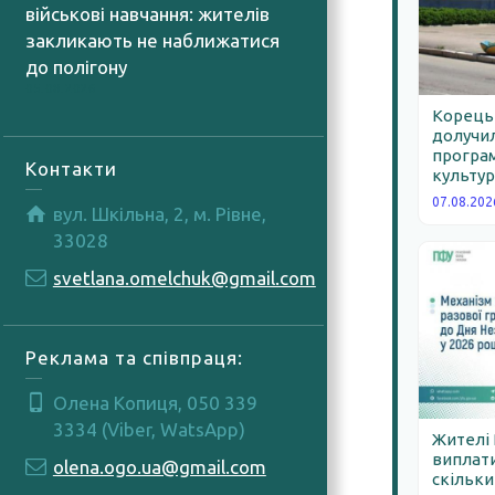
військові навчання: жителів
закликають не наближатися
до полігону
05.08.2026
Корецьк
долучил
програм
Контакти
культур
07.08.202
вул. Шкільна, 2, м. Рівне,
33028
svetlana.omelchuk@gmail.com
Реклама та співпраця:
Олена Копиця, 050 339
3334 (Viber, WatsApp)
Жителі
виплати
olena.ogo.ua@gmail.com
скільки