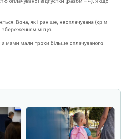
стю оплачуваної відпустки (разом – 4). Якщо
ться. Вона, як і раніше, неоплачувана (крім
і збереженням місця.
, а мами мали трохи більше оплачуваного