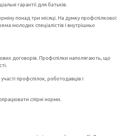
альні гарантії для батьків.
іну понад три місяці. На думку профспілкової
ема молодих спеціалістів і внутрішньо
вих договорів. Профспілки наполягають, що
ті.
участі профспілок, роботодавців і
опрацювати спірні норми.