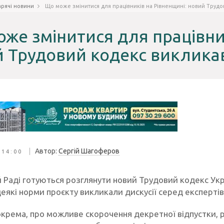
арячі новини
Що може змінитися для працівників на Рівненщині: новий Трудов
же змінитися для працівник
 Трудовий кодекс викликав
|
Автор:
Сергій Шагоферов
 14:00
й Раді готуються розглянути новий Трудовий кодекс Укр
деякі норми проєкту викликали дискусії серед експерті
окрема, про можливе скорочення декретної відпустки, 