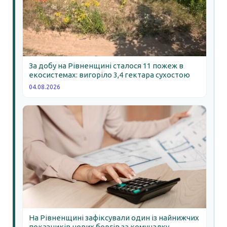
За добу на Рівненщині сталося 11 пожеж в
екосистемах: вигоріло 3,4 гектара сухостою
04.08.2026
На Рівненщині зафіксували один із найнижчих
показників нових боргів за комуналку