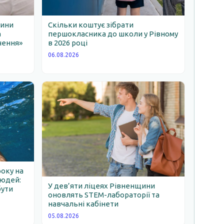
щини
Скільки коштує зібрати
а
першокласника до школи у Рівному
чення»
в 2026 році
06.08.2026
року на
людей:
У дев’яти ліцеях Рівненщини
бути
оновлять STEM-лабораторії та
навчальні кабінети
05.08.2026