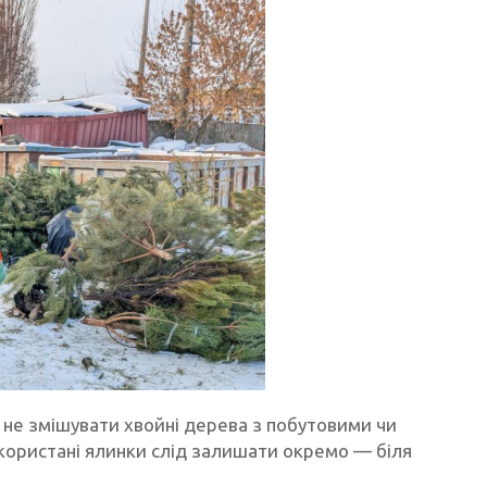
не змішувати хвойні дерева з побутовими чи
користані ялинки слід залишати окремо — біля