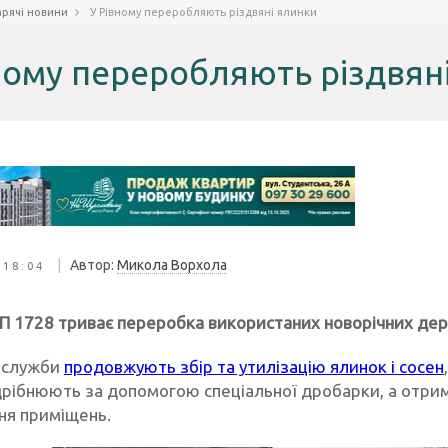
арячі новини
У Рівному переробляють різдвяні ялинки
ному переробляють різдвян
|
Автор:
Микола Ворхола
 18:04
ТП 1728 триває переробка використаних новорічних дере
 служби
продовжують збір та утилізацію ялинок і сосен
рібнюють за допомогою спеціальної дробарки, а отрим
ня приміщень.