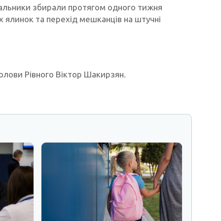
унальники збирали протягом одного тижня
 ялинок та перехід мешканців на штучні
голови Рівного Віктор Шакирзян.