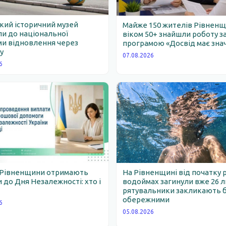
ий історичний музей
Майже 150 жителів Рівнен
и до національної
віком 50+ знайшли роботу з
и відновлення через
програмою «Досвід має зна
у
07.08.2026
6
 Рівненщини отримають
На Рівненщині від початку 
 до Дня Незалежності: хто і
водоймах загинули вже 26 
рятувальники закликають 
обережними
6
05.08.2026