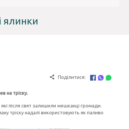
і ялинки
Поділитися:
в на тріску.
, які після свят залишили мешканці громади.
ану тріску надалі використовують як паливо