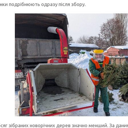
инки подрібнюють одразу після збору.
бсяг зібраних новорічних дерев значно менший. За дани