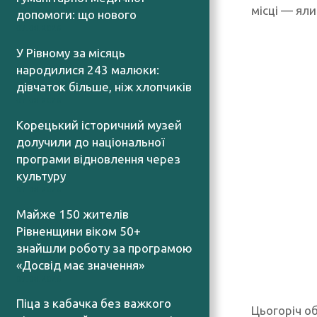
місці — ял
допомоги: що нового
07.08.2026
У Рівному за місяць
народилися 243 малюки:
дівчаток більше, ніж хлопчиків
07.08.2026
Корецький історичний музей
долучили до національної
програми відновлення через
культуру
07.08.2026
Майже 150 жителів
Рівненщини віком 50+
знайшли роботу за програмою
«Досвід має значення»
07.08.2026
Піца з кабачка без важкого
Цьогоріч о