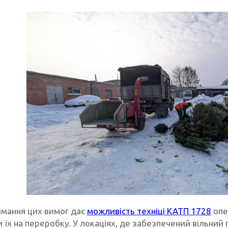
мання цих вимог дає
можливість техніці КАТП 1728
опе
и їх на переробку. У локаціях, де забезпечений вільни