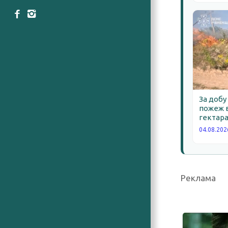
За добу
пожеж в
гектара
04.08.202
Реклама