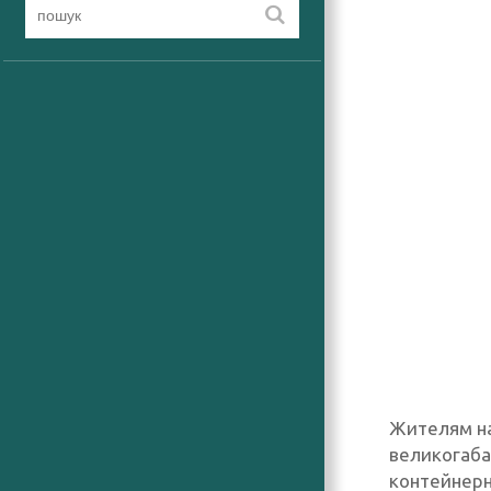
Жителям на
великогаба
контейнерн