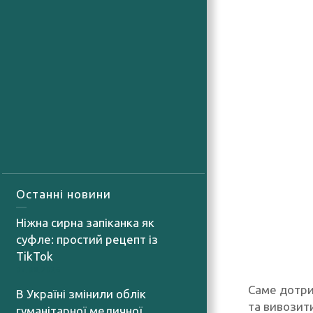
Останні новини
Ніжна сирна запіканка як
суфле: простий рецепт із
TikTok
07.08.2026
Саме дотри
В Україні змінили облік
та вивозит
гуманітарної медичної