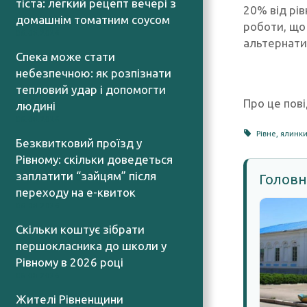
тіста: легкий рецепт вечері з
20% від рі
домашнім томатним соусом
роботи, що
06.08.2026
альтернати
Спека може стати
небезпечною: як розпізнати
тепловий удар і допомогти
Про це пові
людині
06.08.2026
Рівне
,
ялинк
Безквитковий проїзд у
Рівному: скільки доведеться
заплатити “зайцям” після
Головн
переходу на е-квиток
06.08.2026
Скільки коштує зібрати
першокласника до школи у
Рівному в 2026 році
06.08.2026
Жителі Рівненщини