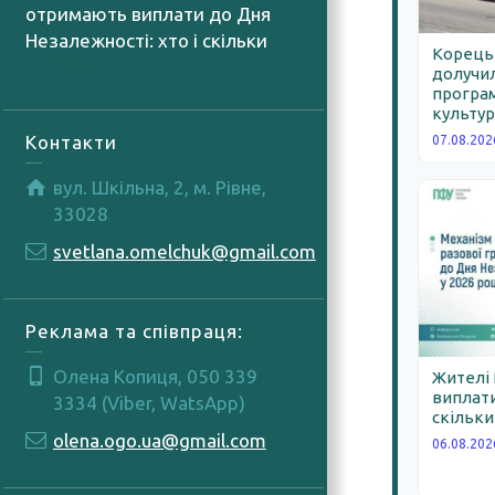
отримають виплати до Дня
Незалежності: хто і скільки
Корецьк
06.08.2026
долучил
програм
культур
Контакти
07.08.202
вул. Шкільна, 2, м. Рівне,
33028
svetlana.omelchuk@gmail.com
Реклама та співпраця:
Олена Копиця, 050 339
Жителі
виплати
3334 (Viber, WatsApp)
скільки
olena.ogo.ua@gmail.com
06.08.202