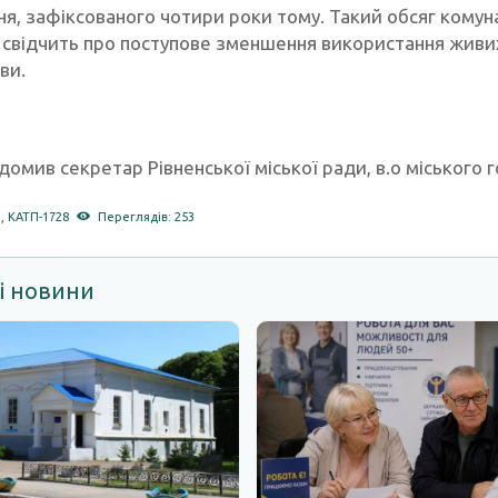
вня, зафіксованого чотири роки тому. Такий обсяг ком
 свідчить про поступове зменшення використання живих
ви.
домив секретар Рівненської міської ради, в.о міського 
и
,
КАТП-1728
Переглядів: 253
і новини