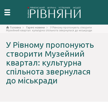
Головна
Гарячі новини
У Рівному пропонують створити
Музейний квартал: культурна спільнота звернулася до міськради
У Рівному пропонують
створити Музейний
квартал: культурна
спільнота звернулася
до міськради