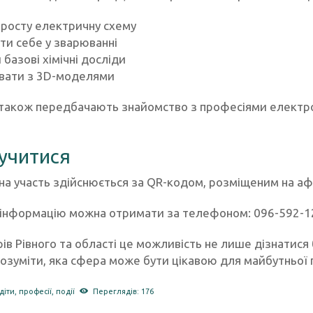
просту електричну схему
ти себе у зварюванні
 базові хімічні досліди
вати з 3D-моделями
 також передбачають знайомство з професіями електро
учитися
 на участь здійснюється за QR-кодом, розміщеним на аф
інформацію можна отримати за телефоном: 096-592-1
в Рівного та області це можливість не лише дізнатися бі
розуміти, яка сфера може бути цікавою для майбутньої 
діти
,
професії
,
події
Переглядів: 176