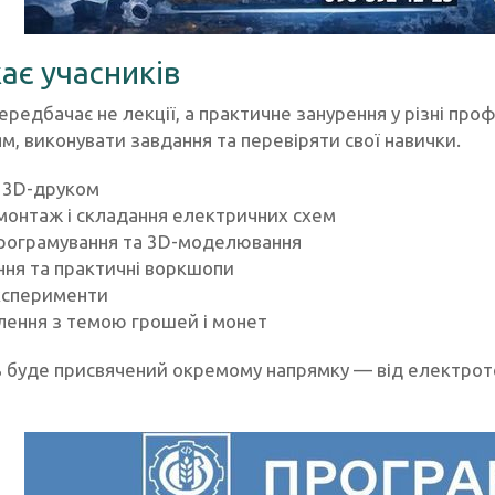
ає учасників
редбачає не лекції, а практичне занурення у різні про
м, виконувати завдання та перевіряти свої навички.
 3D-друком
онтаж і складання електричних схем
рограмування та 3D-моделювання
ня та практичні воркшопи
експерименти
ення з темою грошей і монет
 буде присвячений окремому напрямку — від електротехн