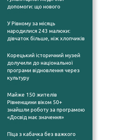
допомоги: що нового
07.08.2026
У Рівному за місяць
народилися 243 малюки:
дівчаток більше, ніж хлопчиків
07.08.2026
Корецький історичний музей
долучили до національної
програми відновлення через
культуру
07.08.2026
Майже 150 жителів
Рівненщини віком 50+
знайшли роботу за програмою
«Досвід має значення»
07.08.2026
Піца з кабачка без важкого