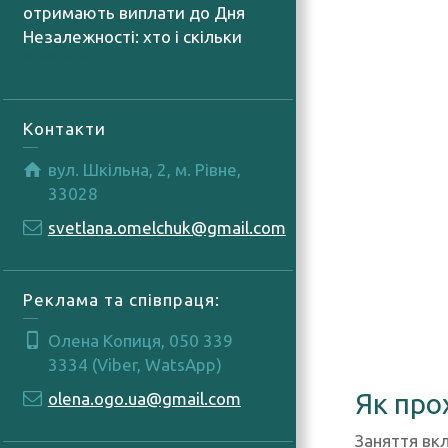
отримають виплати до Дня
Незалежності: хто і скільки
06.08.2026
Контакти
вул. Шкільна, 2, м. Рівне,
33028
svetlana.omelchuk@gmail.com
Реклама та співпраця:
Олена Копиця, 050 339
3334 (Viber, WatsApp)
Як про
olena.ogo.ua@gmail.com
Заняття вк