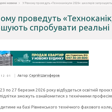
арячі новини
У Рівному проведуть «Техноканікули 2026»: школярів запрошують
ному проведуть «Техноканік
шують спробувати реальні 
|
Автор:
Сергій Шагоферов
 12:01
 23 по 27 березня 2026 року відбудеться освітній проєк
 підлітки зможуть ознайомитися з технічними професіям
одитиме на базі Рівненського технічного фахового коле