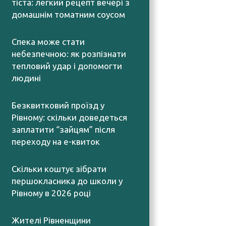
тіста: легкий рецепт вечері з
домашнім томатним соусом
06.08.2026
Спека може стати
небезпечною: як розпізнати
тепловий удар і допомогти
людині
06.08.2026
Безквитковий проїзд у
Рівному: скільки доведеться
заплатити “зайцям” після
переходу на е-квиток
06.08.2026
Скільки коштує зібрати
першокласника до школи у
Рівному в 2026 році
06.08.2026
Жителі Рівненщини