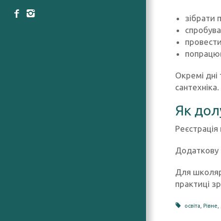
зібрати 
спробува
провести
попрацю
Окремі дні
сантехніка.
Як дол
Реєстрація
Додаткову 
Для школярі
практиці з
освіта
,
Рівне
,