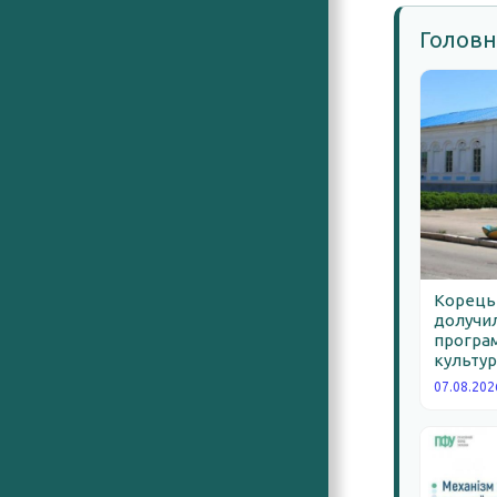
Головн
Корецьк
долучил
програм
культур
07.08.202