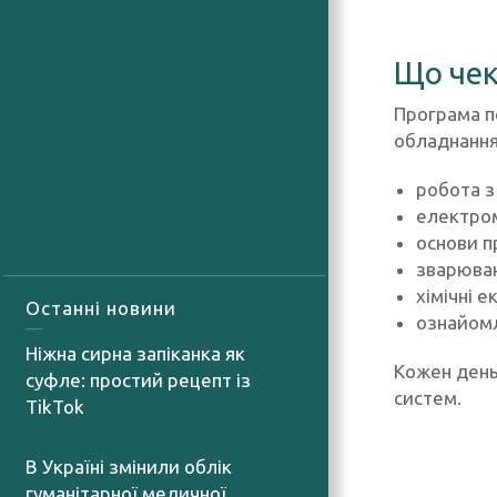
Що чек
Програма пе
обладнання
робота з
електром
основи п
зварюван
хімічні 
Останні новини
ознайомл
Ніжна сирна запіканка як
Кожен день
суфле: простий рецепт із
систем.
TikTok
07.08.2026
В Україні змінили облік
гуманітарної медичної