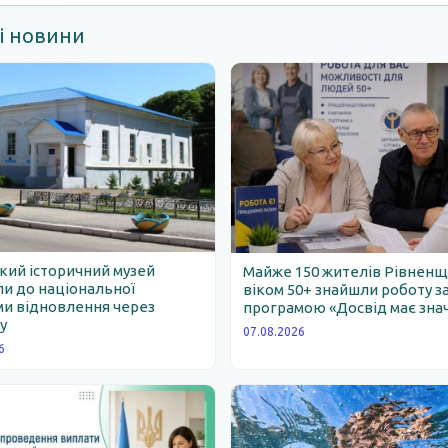
і новини
ий історичний музей
Майже 150 жителів Рівнен
и до національної
віком 50+ знайшли роботу з
и відновлення через
програмою «Досвід має зна
у
07.08.2026
6