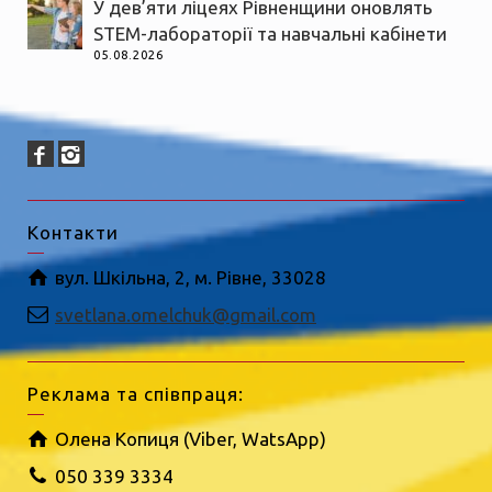
У дев’яти ліцеях Рівненщини оновлять
STEM-лабораторії та навчальні кабінети
05.08.2026
Контакти
вул. Шкільна, 2, м. Рівне, 33028
svetlana.omelchuk@gmail.com
Реклама та співпраця:
Олена Копиця (Viber, WatsApp)
050 339 3334