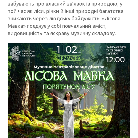
забувають про власний зв’язок із природою, у
той час як ліси, річки й інші природні багатства
зникають через людську байдужість. «Лісова
Мавка» поєднує у собі повчальний зміст,
видовищність та яскраву музичну складову.