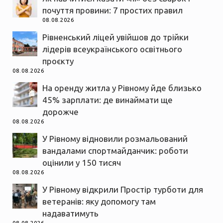
почуття провини: 7 простих правил
08.08.2026
Рівненський ліцей увійшов до трійки
лідерів всеукраїнського освітнього
проєкту
08.08.2026
На оренду житла у Рівному йде близько
45% зарплати: де винаймати ще
дорожче
08.08.2026
У Рівному відновили розмальований
вандалами спортмайданчик: роботи
оцінили у 150 тисяч
08.08.2026
У Рівному відкрили Простір турботи для
ветеранів: яку допомогу там
надаватимуть
08.08.2026