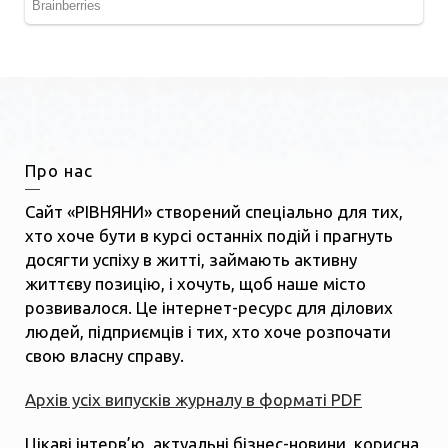
Про нас
Сайт «РІВНЯНИ» створений спеціально для тих,
хто хоче бути в курсі останніх подій і прагнуть
досягти успіху в житті, займають активну
життєву позицію, і хочуть, щоб наше місто
розвивалося. Це інтернет-ресурс для ділових
людей, підприємців і тих, хто хоче розпочати
свою власну справу.
Архів усіх випусків журналу в форматі PDF
Цікаві інтерв’ю, актуальні бізнес-новини, корисна