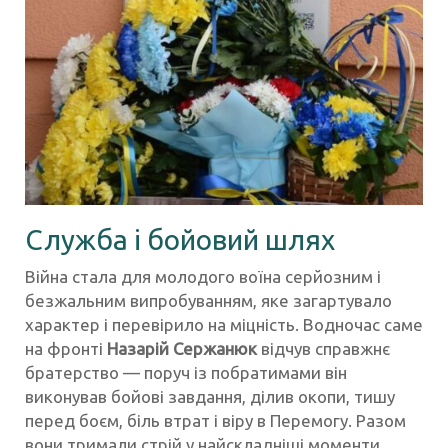
Служба і бойовий шлях
Війна стала для молодого воїна серйозним і
безжальним випробуванням, яке загартувало
характер і перевірило на міцність. Водночас саме
на фронті
Назарій Сержанюк
відчув справжнє
братерство — поруч із побратимами він
виконував бойові завдання, ділив окопи, тишу
перед боєм, біль втрат і віру в Перемогу. Разом
вони тримали стрій у найскладніші моменти,