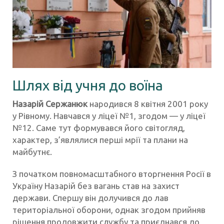
Шлях від учня до воїна
Назарій Сержанюк
народився 8 квітня 2001 року
у Рівному. Навчався у ліцеї №1, згодом — у ліцеї
№12. Саме тут формувався його світогляд,
характер, з’являлися перші мрії та плани на
майбутнє.
З початком повномасштабного вторгнення Росії в
Україну Назарій без вагань став на захист
держави. Спершу він долучився до лав
територіальної оборони, однак згодом прийняв
рішення продовжити службу та приєднався до