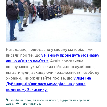
Нагадаємо, нещодавно у своєму матеріалі ми
писали про те, що
у Рівному проведуть мовчазну
акцію «Світло пам’яті».
Акція присвячена
вшануванню українських військовослужбовців,
які загинули, захищаючи незалежність і свободу
України. Також читайте про те, що
у ліцеї на
Дубенщині з’явилася меморіальна дошка
полеглому Захиснику.
загиблий Герой
,
вшанування памʼяті
,
відкриття меморіальної
дошки
Переглядів: 257