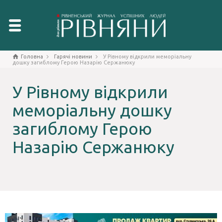
Головна
Гарячі новини
У Рівному відкрили меморіальну
дошку загиблому Герою Назарію Сержанюку
У Рівному відкрили
меморіальну дошку
загиблому Герою
Назарію Сержанюку