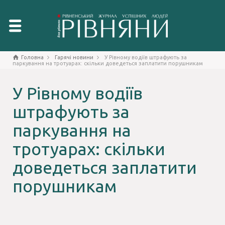
Головна
Гарячі новини
У Рівному водіїв штрафують за
паркування на тротуарах: скільки доведеться заплатити порушникам
У Рівному водіїв
штрафують за
паркування на
тротуарах: скільки
доведеться заплатити
порушникам