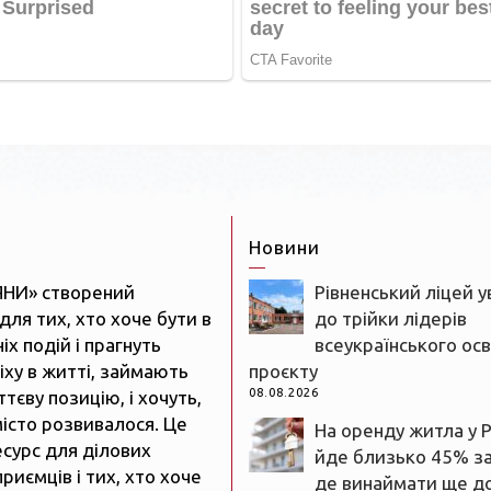
Новини
ЯНИ» створений
Рівненський ліцей 
для тих, хто хоче бути в
до трійки лідерів
іх подій і прагнуть
всеукраїнського осв
іху в житті, займають
проєкту
08.08.2026
тєву позицію, і хочуть,
істо розвивалося. Це
На оренду житла у 
есурс для ділових
йде близько 45% з
риємців і тих, хто хоче
де винаймати ще д