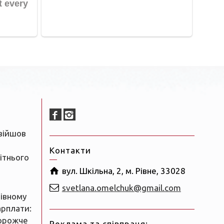
увійшов
Контакти
ітнього
вул. Шкільна, 2, м. Рівне, 33028
svetlana.omelchuk@gmail.com
Рівному
арплати:
орожче
Реклама та співпраця: