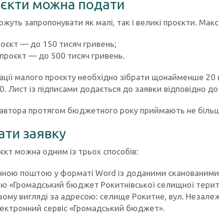
оєкти можна подати
жуть запропонувати як малі, так і великі проєкти. Мак
оєкт — до 150 тисяч гривень;
проєкт — до 500 тисяч гривень.
ації малого проєкту необхідно зібрати щонайменше 20 
0. Лист із підписами додається до заявки відповідно 
 автора протягом бюджетного року приймають не більш
ати заявку
єкт можна одним із трьох способів:
ною поштою у форматі Word із доданими сканованими
ю «Громадський бюджет Рокитнівської селищної терит
вому вигляді за адресою: селище Рокитне, вул. Незалеж
ектронний сервіс «Громадський бюджет».