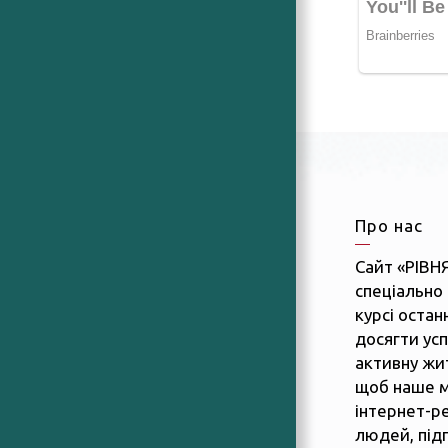
Про нас
Сайт «РІВН
спеціально 
курсі останн
досягти усп
активну жит
щоб наше м
інтернет-р
людей, підп