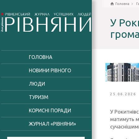
Головна
Г
У Рок
грома
ГОЛОВНА
НОВИНИ РІВНОГО
ЛЮДИ
25.06.2026
ТУРИЗМ
КОРИСНІ ПОРАДИ
У Рокитнів
матимуть м
ЖУРНАЛ «РІВНЯНИ»
сучаснішим