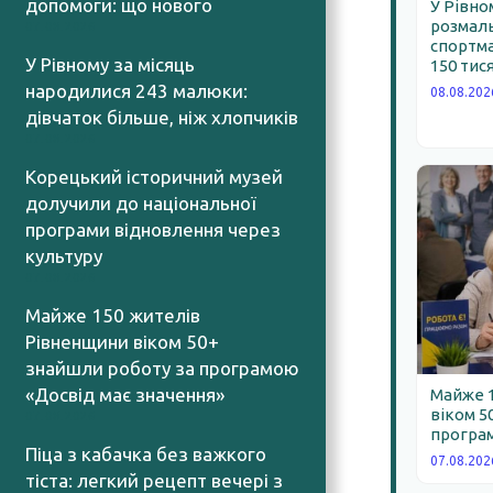
допомоги: що нового
У Рівно
розмал
07.08.2026
спортма
У Рівному за місяць
150 тис
народилися 243 малюки:
08.08.202
дівчаток більше, ніж хлопчиків
07.08.2026
Корецький історичний музей
долучили до національної
програми відновлення через
культуру
07.08.2026
Майже 150 жителів
Рівненщини віком 50+
знайшли роботу за програмою
«Досвід має значення»
Майже 
віком 5
07.08.2026
програм
Піца з кабачка без важкого
07.08.202
тіста: легкий рецепт вечері з