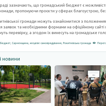
 раді зазначають, що громадський бюджет є можливіс
омади, пропонуючи проєкти у сферах благоустрою, безпе
итнівської громади можуть ознайомитися з положення
 заявок та необхідними формами на офіційному сайті 
уть перевірку, а згодом їх винесуть на громадське гол
 бюджет
,
Сарненщина
,
місцеве самоврядування
,
Рокитнівська громада
Перегл
і новини