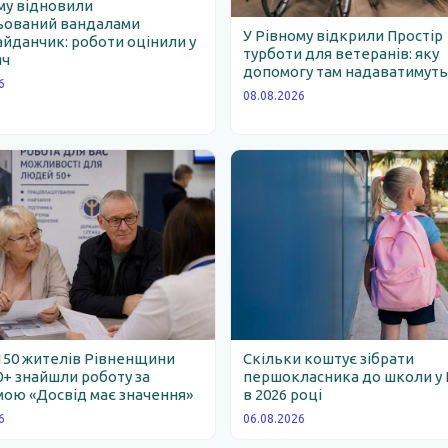
му відновили
ьований вандалами
У Рівному відкрили Простір
йданчик: роботи оцінили у
турботи для ветеранів: яку
яч
допомогу там надаватимут
6
08.08.2026
150 жителів Рівненщини
Скільки коштує зібрати
0+ знайшли роботу за
першокласника до школи у 
ою «Досвід має значення»
в 2026 році
6
06.08.2026