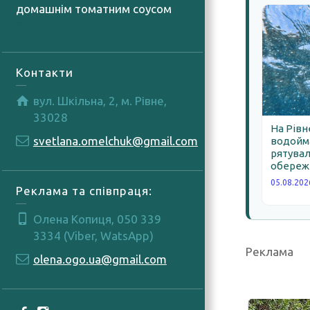
домашнім томатним соусом
06.08.2026
Контакти
вул. Шкільна, 2, м. Рівне,
33028
На Рівн
svetlana.omelchuk@gmail.com
водойма
рятува
обереж
05.08.202
Реклама та співпраця:
Олена Копиця, 050 339
3334 (Viber, WatsApp)
Реклама
olena.ogo.ua@gmail.com