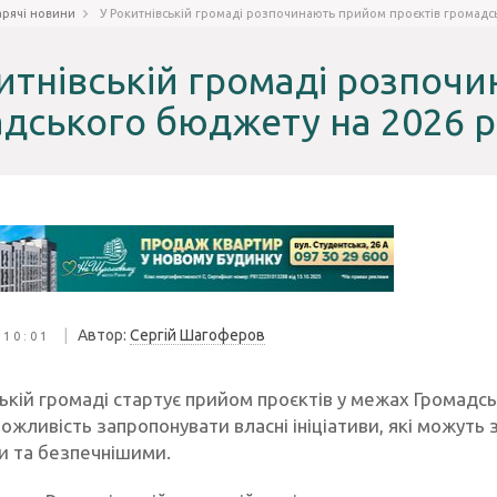
арячі новини
У Рокитнівській громаді розпочинають прийом проєктів громадс
итнівській громаді розпоч
дського бюджету на 2026 р
|
Автор:
Сергій Шагоферов
 10:01
ській громаді стартує прийом проєктів у межах Громадс
ожливість запропонувати власні ініціативи, які можуть
и та безпечнішими.