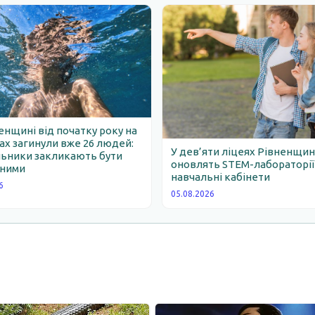
енщині від початку року на
х загинули вже 26 людей:
У дев’яти ліцеях Рівненщи
льники закликають бути
оновлять STEM-лабораторії
ними
навчальні кабінети
6
05.08.2026