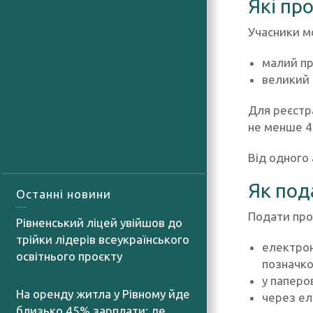
Які пр
Учасники мо
малий пр
великий 
Для реєстр
не менше 4
Від одного
Як под
Останні новини
Подати про
Рівненський ліцей увійшов до
трійки лідерів всеукраїнського
електрон
освітнього проєкту
позначко
08.08.2026
у паперо
На оренду житла у Рівному йде
через ел
близько 45% зарплати: де