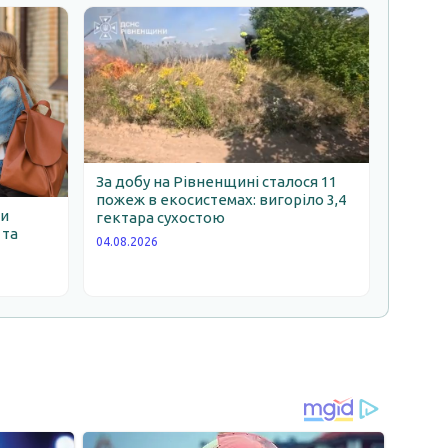
За добу на Рівненщині сталося 11
пожеж в екосистемах: вигоріло 3,4
ни
гектара сухостою
 та
04.08.2026