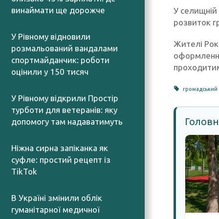
винаймати ще дорожче
У селищній
08.08.2026
розвиток гр
У Рівному відновили
Жителі Рок
розмальований вандалами
оформлення
спортмайданчик: роботи
проходитим
оцінили у 150 тисяч
08.08.2026
громадський
У Рівному відкрили Простір
турботи для ветеранів: яку
Головн
допомогу там надаватимуть
08.08.2026
Ніжна сирна запіканка як
суфле: простий рецепт із
TikTok
07.08.2026
В Україні змінили облік
гуманітарної медичної