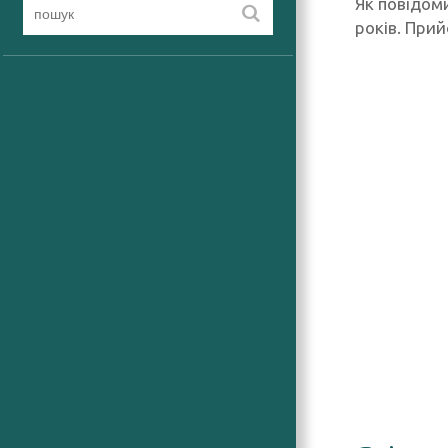
Як повідом
років. При