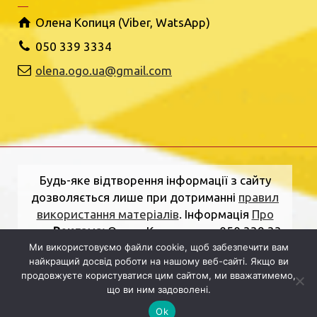
Олена Копиця (Viber, WatsApp)
050 339 3334
olena.ogo.ua@gmail.com
Будь-яке відтворення інформації з сайту
дозволяється лише при дотриманні
правил
використання матеріалів
. Інформація
Про
нас
.
Реклама:
Олена Копиця, тел. 050 339 33
Ми використовуємо файли cookie, щоб забезпечити вам
34
olena.ogo.ua@gmail.com
.
Адреса
найкращий досвід роботи на нашому веб-сайті. Якщо ви
редакції:
вулиця Шкільна, 2, Рівне, Рівненська
продовжуєте користуватися цим сайтом, ми вважатимемо,
область, 33000.
Електронна пошта:
що ви ним задоволені.
dolj.ogo@gmail.com
Ok