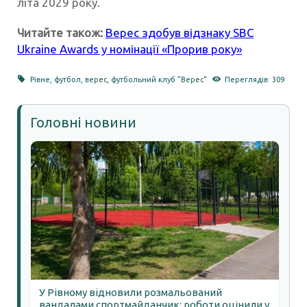
літа 2029 року.
Читайте також:
Верес здобув відзнаку SBC
Ukraine Awards у номінації «Прорив року»
Рівне
,
футбол
,
верес
,
футбольний клуб "Верес"
Переглядів: 309
Головні новини
У Рівному відновили розмальований
вандалами спортмайданчик: роботи оцінили у