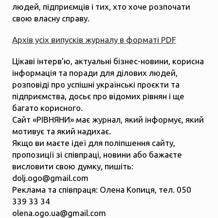
людей, підприємців і тих, хто хоче розпочати
свою власну справу.
Архів усіх випусків журналу в форматі PDF
Цікаві інтерв’ю, актуальні бізнес-новини, корисна
інформація та поради для ділових людей,
розповіді про успішні українські проєкти та
підприємства, досьє про відомих рівнян і ще
багато корисного.
Сайт «РІВНЯНИ» має журнал, який інформує, який
мотивує та який надихає.
Якщо ви маєте ідеї для поліпшення сайту,
пропозиції зі співпраці, новини або бажаєте
висловити свою думку, пишіть:
dolj.ogo@gmail.com
Реклама та співпраця: Олена Копиця, тел. 050
339 33 34
olena.ogo.ua@gmail.com