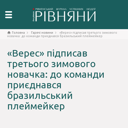
Головна
Гарячі новини
«Верес» підписав третього зимового
новачка: до команди приєднався бразильський плеймейкер
«Верес» підписав
третього зимового
новачка: до команди
приєднався
бразильський
плеймейкер