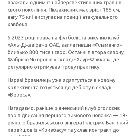
вважали одним із найперспективніших гравців
свого покоління. Півзахисник має зріст 185 см,
вагу 75 кг і виступає на позиції атакувального
хавбека.
У 2023 році права на футболіста викупив клуб
«Аль-Джазіра» з ОАЕ, заплативши «Фламенго»
близько 800 тисяч євро. Останні півтора сезону
Фабрісіо Ян провів у складі «Хаур-Факкан», де
регулярно отримував ігрову практику.
Наразі бразилець уже адаптується в новому
колективі та готується до дебюту в складі
«Вереса».
Нагадаємо, раніше рівненський клуб оголосив
про підписання першого зимового новачка — 19-
річного бразильського вінгера Гільєрме Бая, який
перейшов із «Кривбасу» та уклав контракт до