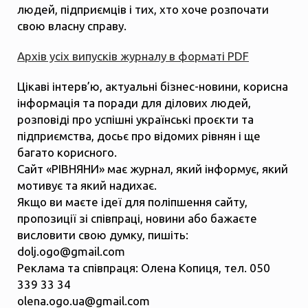
людей, підприємців і тих, хто хоче розпочати
свою власну справу.
Архів усіх випусків журналу в форматі PDF
Цікаві інтерв’ю, актуальні бізнес-новини, корисна
інформація та поради для ділових людей,
розповіді про успішні українські проєкти та
підприємства, досьє про відомих рівнян і ще
багато корисного.
Сайт «РІВНЯНИ» має журнал, який інформує, який
мотивує та який надихає.
Якщо ви маєте ідеї для поліпшення сайту,
пропозиції зі співпраці, новини або бажаєте
висловити свою думку, пишіть:
dolj.ogo@gmail.com
Реклама та співпраця: Олена Копиця, тел. 050
339 33 34
olena.ogo.ua@gmail.com