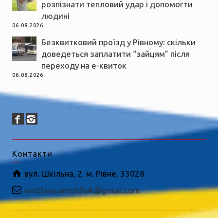
розпізнати тепловий удар і допомогти
людині
06.08.2026
Безквитковий проїзд у Рівному: скільки
доведеться заплатити “зайцям” після
переходу на е-квиток
06.08.2026
Контакти
вул. Шкільна, 2, м. Рівне, 33028
svetlana.omelchuk@gmail.com