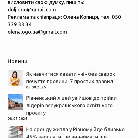
висловити свою думку, пишіть:
dolj.ogo@gmail.com
Реклама та співпраця: Олена Копиця, тел. 050
339 33 34
olena.ogo.ua@gmail.com
Новини
Як навчитися казати «ні» без сварок і
почуття провини: 7 простих правил
08.08.2026
Рівненський ліцей увійшов до трійки
лідерів всеукраїнського освітнього
проєкту
08.08.2026
На оренду житла у Рівному йде близько
45% зарплати: де винаймати ще