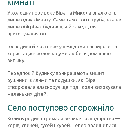
кімнаті
У холодну пору року Віра та Микола опалюють
лише одну кімнату. Саме там стоїть груба, яка не
лише обігріває будинок, а й слугує для
приготування їжі.
Господиня й досі пече у печі домашні пироги та
коржі, адже чоловік дуже любить домашню
випічку.
Передпокій будинку прикрашають вишиті
рушники, килими та подушки, які Віра
створювала власноруч ще тоді, коли виховувала
маленьких дітей.
Село поступово спорожніло
Колись родина тримала велике господарство —
корів, свиней, гусей і курей. Тепер залишилися