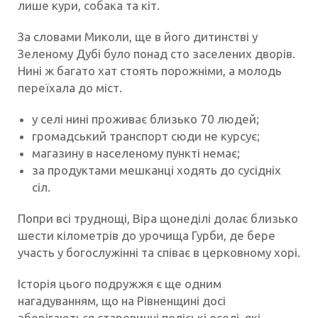
лише кури, собака та кіт.
За словами Миколи, ще в його дитинстві у
Зеленому Дубі було понад сто заселених дворів.
Нині ж багато хат стоять порожніми, а молодь
переїхала до міст.
у селі нині проживає близько 70 людей;
громадський транспорт сюди не курсує;
магазину в населеному пункті немає;
за продуктами мешканці ходять до сусідніх
сіл.
Попри всі труднощі, Віра щонеділі долає близько
шести кілометрів до урочища Гурби, де бере
участь у богослужінні та співає в церковному хорі.
Історія цього подружжя є ще одним
нагадуванням, що на Рівненщині досі
зберігаються старовинні поліські оселі, які