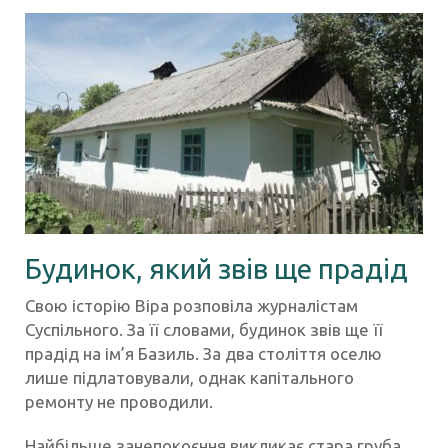
Будинок, який звів ще прадід
Свою історію Віра розповіла журналістам
Суспільного. За її словами, будинок звів ще її
прадід на ім’я Базиль. За два століття оселю
лише підлатовували, однак капітального
ремонту не проводили.
Найбільше занепокоєння викликає стара груба,