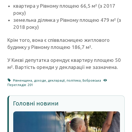
квартира у Рівному площею 66,5 м² (з 2017
року)
земельна ділянка у Рівному площею 479 м² (з
2018 року)
Крім того, вона є співвласницею житлового
будинку у Рівному площею 186,7 м².
У Києві депутатка орендує квартиру площею 50
м². Вартість оренди у декларації не зазначена.
Рівненщина
,
доходи
,
декларації
,
політика
,
Бобровська
Переглядів: 201
Головні новини