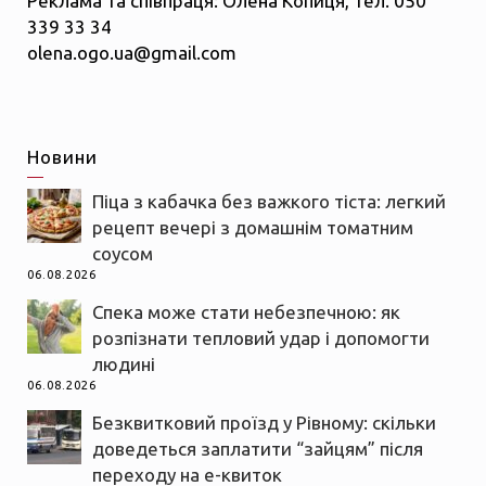
Реклама та співпраця: Олена Копиця, тел. 050
339 33 34
olena.ogo.ua@gmail.com
Новини
Піца з кабачка без важкого тіста: легкий
рецепт вечері з домашнім томатним
соусом
06.08.2026
Спека може стати небезпечною: як
розпізнати тепловий удар і допомогти
людині
06.08.2026
Безквитковий проїзд у Рівному: скільки
доведеться заплатити “зайцям” після
переходу на е-квиток