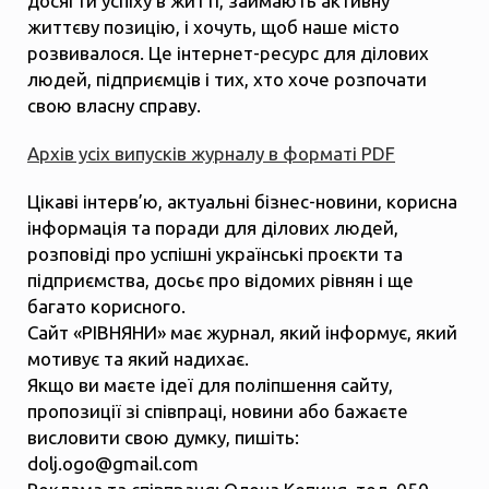
досягти успіху в житті, займають активну
життєву позицію, і хочуть, щоб наше місто
розвивалося. Це інтернет-ресурс для ділових
людей, підприємців і тих, хто хоче розпочати
свою власну справу.
Архів усіх випусків журналу в форматі PDF
Цікаві інтерв’ю, актуальні бізнес-новини, корисна
інформація та поради для ділових людей,
розповіді про успішні українські проєкти та
підприємства, досьє про відомих рівнян і ще
багато корисного.
Сайт «РІВНЯНИ» має журнал, який інформує, який
мотивує та який надихає.
Якщо ви маєте ідеї для поліпшення сайту,
пропозиції зі співпраці, новини або бажаєте
висловити свою думку, пишіть:
dolj.ogo@gmail.com