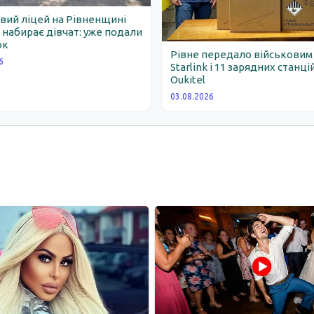
вий ліцей на Рівненщині
набирає дівчат: уже подали
ок
Рівне передало військовим
6
Starlink і 11 зарядних станці
Oukitel
03.08.2026