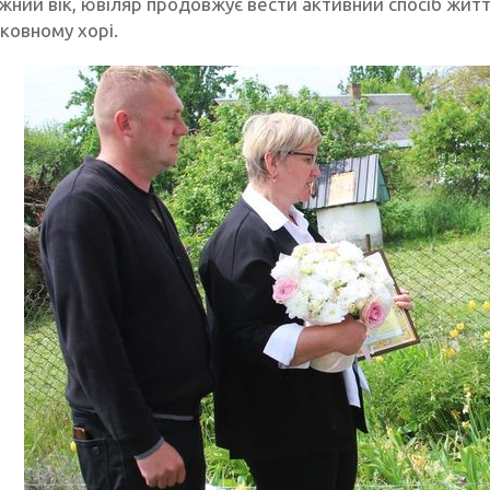
жний вік, ювіляр продовжує вести активний спосіб житт
рковному хорі.