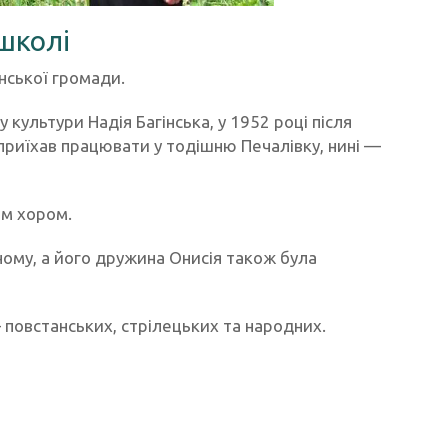
 школі
ської громади.
культури Надія Багінська, у 1952 році після
приїхав працювати у тодішню Печалівку, нині —
им хором.
ному, а його дружина Онисія також була
 повстанських, стрілецьких та народних.