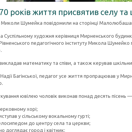
70 років життя присвятив селу та
 Миколи Шумейка повідомили на сторінці Малолюбашан
а Суспільному художня керівниця Мирненського будинку 
 Рівненського педагогічного інституту Микола Шумейко 
.
 викладав математику та співи, а також керував шкільн
Надії Багінської, педагог усе життя пропрацював у Мир
ю.
ткування ювілею чоловік виконав понад десять пісень —
церковному хорі;
иступав у сільському вокальному гурті;
елосипедом до центру села та церкви;
но доглядає город і квітник;