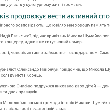
ивну участь у культурному житті громади.
оків продовжує вести активний спо
ирного розповідають, що ювіляр має хорошу пам’ять та
 Надії Багінської, під час привітань Микола Шумейко п
о концерту, адже вже готує новий номер.
ості, чоловік активно займається господарством. Самос
урналіст Олександр Никончук повідомив, що Микола Шу
 складу міста Корець.
ружиною Онисією подружжя виховало двох дітей — донь
в та двох правнуків.
в Малолюбашанської громади історія Миколи Шумейка 
а та відданості педагогічній справі.