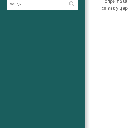
Попри пова
співає у це