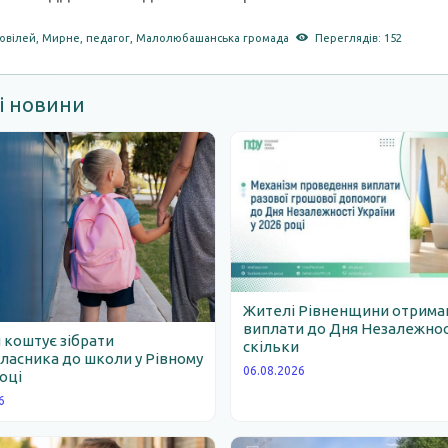
ювілей
,
Мирне
,
педагог
,
Малолюбашанська громада
Переглядів: 152
і новини
Жителі Рівненщини отрим
виплати до Дня Незалежності
 коштує зібрати
скільки
асника до школи у Рівному
06.08.2026
році
6