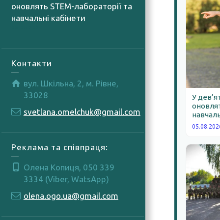
оновлять STEM-лабораторії та
навчальні кабінети
05.08.2026
Контакти
вул. Шкільна, 2, м. Рівне,
33028
У дев’я
оновлят
svetlana.omelchuk@gmail.com
навчаль
05.08.202
Реклама та співпраця:
Олена Копиця, 050 339
3334 (Viber, WatsApp)
olena.ogo.ua@gmail.com