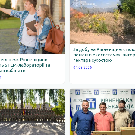
За добу на Рівненщині стало
пожеж в екосистемах: вигор
ти ліцеях Рівненщини
гектара сухостою
ь STEM-лабораторії та
04.08.2026
ні кабінети
6