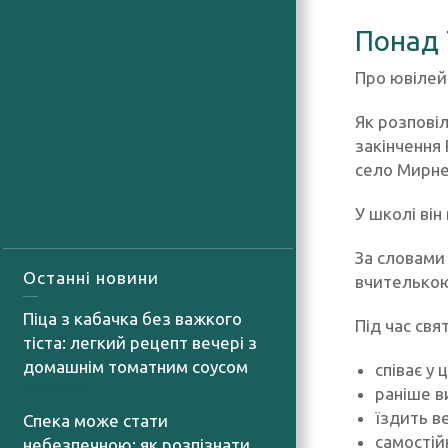
Понад 
Про ювілей
Як розповіл
закінчення
село Мирне
У школі він
За словами 
Останні новини
вчителько
Піца з кабачка без важкого
Під час свя
тіста: легкий рецепт вечері з
домашнім томатним соусом
співає у 
06.08.2026
раніше в
їздить в
Спека може стати
самостій
небезпечною: як розпізнати