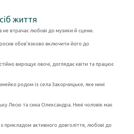
сіб життя
 не втрачає любові до музики й сцени.
опросив обов’язково включити його до
тійно вирощує овочі, доглядає квіти та працює
мейко родом із села Закорчицьке, яке нині
ку Лесю та сина Олександра. Нині чоловік має
є прикладом активного довголіття, любові до