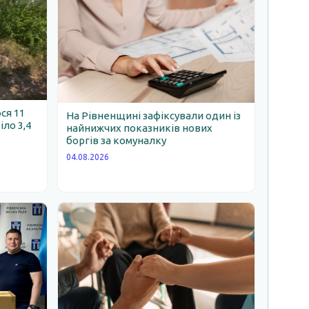
ся 11
На Рівненщині зафіксували один із
іло 3,4
найнижчих показників нових
боргів за комуналку
04.08.2026