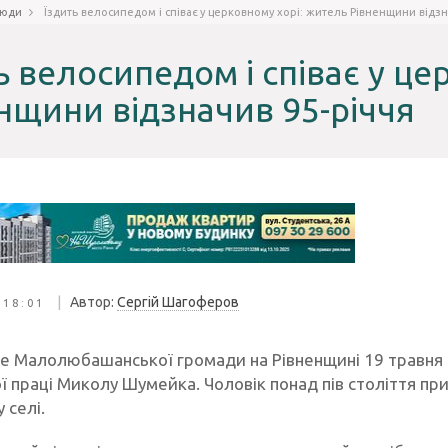
юди
Їздить велосипедом і співає у церковному хорі: житель Рівненщини відзн
ь велосипедом і співає у це
нщини відзначив 95-річчя
|
Автор:
Сергій Шагоферов
 18:01
не Малолюбашанської громади на Рівненщині 19 травня 
ї праці Миколу Шумейка. Чоловік понад пів століття пр
 селі.