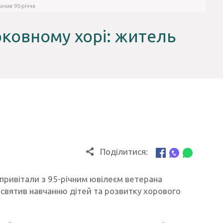
ачив 95-річчя
рковному хорі: житель
Поділитися:
привітали з 95-річним ювілеєм ветерана
исвятив навчанню дітей та розвитку хорового