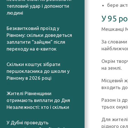
бере акт
тепловий удар і допомогти
людині
У 95 р
06.08.2026
Безквитковий проїзд у
Мешканці М
Рівному: скільки доведеться
За словами
заплатити “зайцям” після
найближчог
переходу на е-квиток
06.08.2026
Окрім творч
Скільки коштує зібрати
на землі.
першокласника до школи у
Рівному в 2026 році
Місцевий ж
06.08.2026
входить до
Жителі Рівненщини
Разом із д
отримають виплати до Дня
трьох онукі
Незалежності: хто і скільки
06.08.2026
Для жителі
У Дубні проведуть
рідного сел