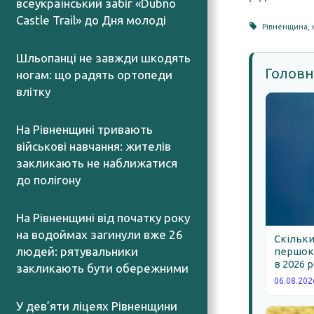
всеукраїнський забіг «Dubno
Castle Trail» до Дня молоді
Рівненщина
,
05.08.2026
Шльопанці не завжди шкодять
Головн
ногам: що радять ортопеди
влітку
05.08.2026
На Рівненщині тривають
військові навчання: жителів
закликають не наближатися
до полігону
05.08.2026
На Рівненщині від початку року
на водоймах загинули вже 26
Скільки
людей: рятувальники
першокл
в 2026 
закликають бути обережними
06.08.202
05.08.2026
У дев’яти ліцеях Рівненщини