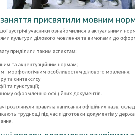
заняття присвятили мовним норм
шої зустрічі учасники ознайомилися з актуальними нор
ями культури ділового мовлення та вимогами до офор
вагу приділили таким аспектам:
ним та акцентуаційним нормам;
м і морфологічним особливостям ділового мовлення;
ру та синтаксису;
ї та пунктуації;
чному оформленню офіційних документів.
чі розглянули правила написання офіційних назв, складн
икають труднощі під час підготовки документів у держа
ання.