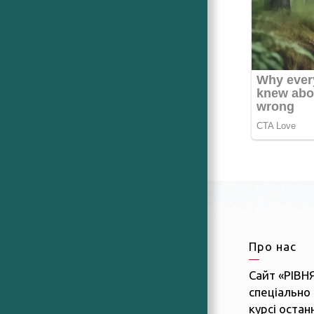
Про нас
Сайт «РІВН
спеціально 
курсі останн