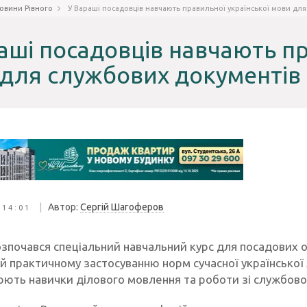
овини Рівного
У Вараші посадовців навчають правильної української мови дл
аші посадовців навчають пр
для службових документів
|
Автор:
Сергій Шагоферов
 14:01
озпочався спеціальний навчальний курс для посадових о
 практичному застосуванню норм сучасної української л
ють навички ділового мовлення та роботи зі службов