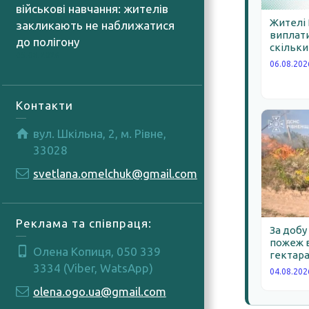
військові навчання: жителів
Жителі
закликають не наближатися
виплати
до полігону
скільки
05.08.2026
06.08.202
Контакти
вул. Шкільна, 2, м. Рівне,
33028
svetlana.omelchuk@gmail.com
Реклама та співпраця:
За добу
пожеж в
Олена Копиця, 050 339
гектара
3334 (Viber, WatsApp)
04.08.202
olena.ogo.ua@gmail.com