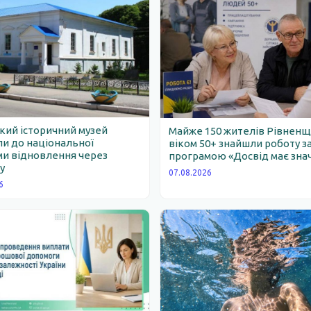
ий історичний музей
Майже 150 жителів Рівнен
и до національної
віком 50+ знайшли роботу з
и відновлення через
програмою «Досвід має зна
у
07.08.2026
6