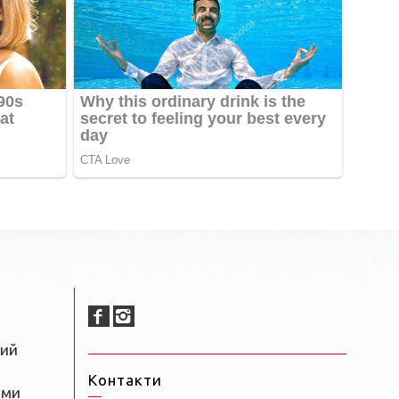
ний
Контакти
ами