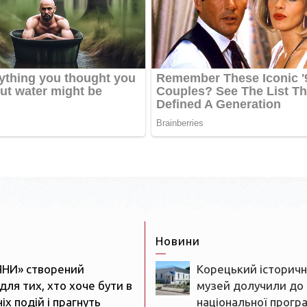
Новини
ЯНИ» створений
Корецький історич
для тих, хто хоче бути в
музей долучили до
іх подій і прагнуть
національної прогр