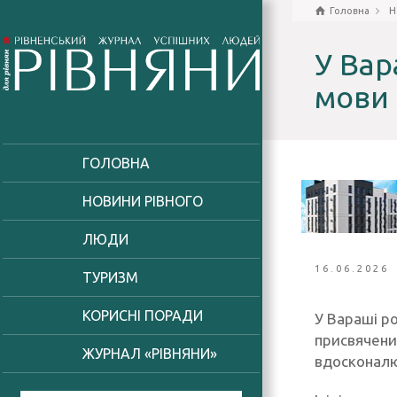
Головна
Н
У Вар
мови 
ГОЛОВНА
НОВИНИ РІВНОГО
ЛЮДИ
16.06.2026
ТУРИЗМ
КОРИСНІ ПОРАДИ
У Вараші р
присвячений
ЖУРНАЛ «РІВНЯНИ»
вдосконалю