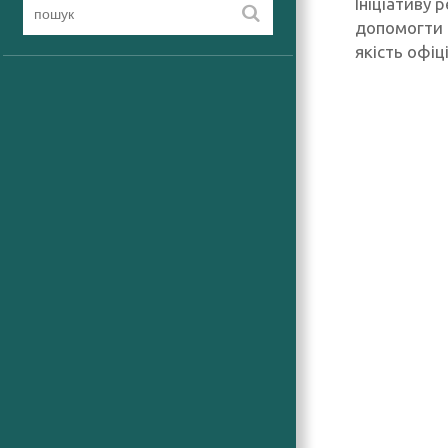
Ініціативу 
допомогти 
якість офіц