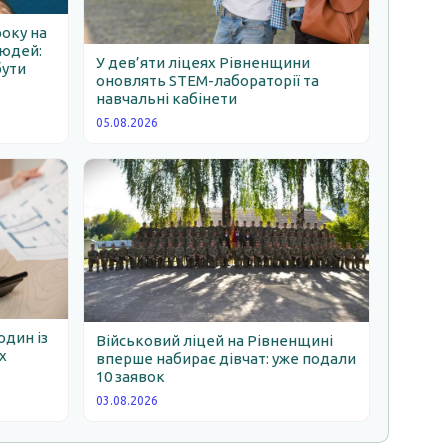
року на
людей:
У дев’яти ліцеях Рівненщини
бути
оновлять STEM-лабораторії та
навчальні кабінети
05.08.2026
один із
Військовий ліцей на Рівненщині
х
вперше набирає дівчат: уже подали
10 заявок
03.08.2026