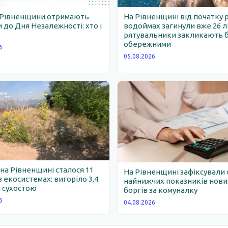
 Рівненщини отримають
На Рівненщині від початку 
 до Дня Незалежності: хто і
водоймах загинули вже 26 
рятувальники закликають 
обережними
6
05.08.2026
 на Рівненщині сталося 11
На Рівненщині зафіксували 
 екосистемах: вигоріло 3,4
найнижчих показників нови
 сухостою
боргів за комуналку
6
04.08.2026