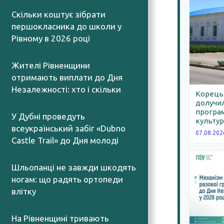
Скільки коштує зібрати
першокласника до школи у
Рівному в 2026 році
06.08.2026
Жителі Рівненщини
отримають виплати до Дня
Незалежності: хто і скільки
Корецьк
06.08.2026
долучил
програм
У Дубні проведуть
культур
всеукраїнський забіг «Dubno
07.08.202
Castle Trail» до Дня молоді
05.08.2026
Шльопанці не завжди шкодять
ногам: що радять ортопеди
влітку
05.08.2026
На Рівненщині тривають