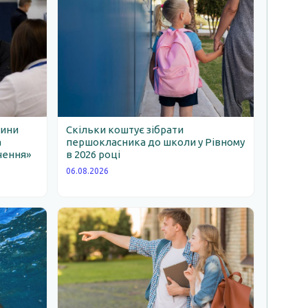
щини
Скільки коштує зібрати
а
першокласника до школи у Рівному
чення»
в 2026 році
06.08.2026