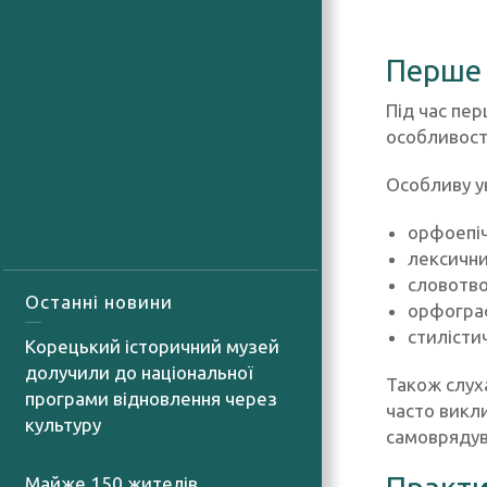
Перше 
Під час пер
особливост
Особливу у
орфоепіч
лексични
словотво
Останні новини
орфографі
стилісти
Корецький історичний музей
долучили до національної
Також слуха
програми відновлення через
часто викл
культуру
самоврядув
07.08.2026
Майже 150 жителів