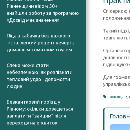
Практи
Рівненщини віком 50+
Спікеркою 
знайшли роботу за програмою
положенням
«Досвід має значення»
07.08.2026
Такий підхі
Піца з кабачка без важкого
трапляються
тіста: легкий рецепт вечері з
домашнім томатним соусом
Організато
06.08.2026
діяльності 
підвищують
Спека може стати
небезпечною: як розпізнати
Для громад
тепловий удар і допомогти
управлінсь
людині
06.08.2026
Рівненщина
,
Безквитковий проїзд у
Рівному: скільки доведеться
заплатити “зайцям” після
Головн
переходу на е-квиток
06.08.2026