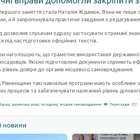
чні вправи допомогли закріпити 
першого заняття стала Наталія Жданюк. Вона не лише 
и, а й запропонувала практичні завдання з редагуванн
д дозволив слухачам одразу застосувати отримані знанн
 під час підготовки офіційних текстів.
ри наголошують, що грамотне використання державної
посадовців. Якісно підготовлені документи сприяють еф
 рівень довіри до органів місцевого самоврядування.
 Рівненщини такі навчальні програми мають особливе 
ких процесів та забезпечувати належний рівень діловог
Вараш
,
українська мова
,
посадовці
,
місцеве самоврядування
Переглядів: 127
і новини