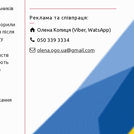
ьників
Реклама та співпраця:
ворили
Олена Копиця (Viber, WatsApp)
 після
ту
050 339 3334
olena.ogo.ua@gmail.com
мств
ають
а
жання