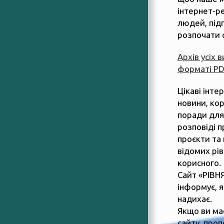
інтернет-р
людей, підп
розпочати 
Архів усіх 
форматі P
Цікаві інте
новини, ко
поради для
розповіді п
проєкти та 
відомих рів
корисного.
Сайт «РІВН
інформує, 
надихає.
Якщо ви ма
сайту, пропо