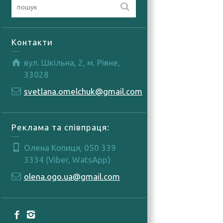
Контакти
вул. Шкільна, 2, м. Рівне,
33028
svetlana.omelchuk@gmail.com
Реклама та співпраця:
Олена Копиця, 050 339
3334 (Viber, WatsApp)
olena.ogo.ua@gmail.com