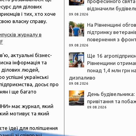
професійного свята
есурс для ділових
відзначили будівел
риємців і тих, хто хоче
09.08.2026
свою власну справу.
На Рівненщині обго
підтримку ветеранів
випусків журналу в
повернення з фрон
DF
09.08.2026
рв’ю, актуальні бізнес-
Ще 16 агропідприє
рисна інформація та
Рівненщини отрим
 ділових людей,
понад 1,4 млн грн н
ро успішні українські
дизпаливо
підприємства, досьє про
09.08.2026
нян і ще багато
День будівельника:
привітання та поба
ЯНИ» має журнал, який
09.08.2026
який мотивує та який
єте ідеї для поліпшення
зиції зі співпраці,