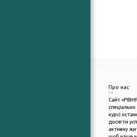
Про нас
Сайт «РІВН
спеціально 
курсі останн
досягти усп
активну жит
щоб наше м