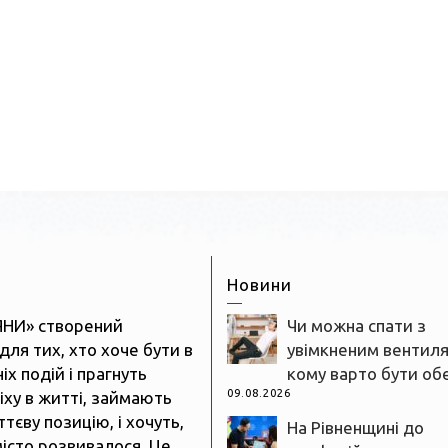
Новини
ЯНИ» створений
Чи можна спати з
для тих, хто хоче бути в
увімкненим вентил
іх подій і прагнуть
кому варто бути о
09.08.2026
іху в житті, займають
тєву позицію, і хочуть,
На Рівненщині до
істо розвивалося. Це