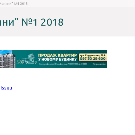
Рівняни” №1 2018
яни” №1 2018
y
Issuu