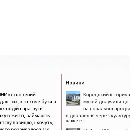
Новини
ЯНИ» створений
Корецький історич
для тих, хто хоче бути в
музей долучили до
іх подій і прагнуть
національної прогр
іху в житті, займають
відновлення через культур
07.08.2026
тєву позицію, і хочуть,
істо розвивалося. Це