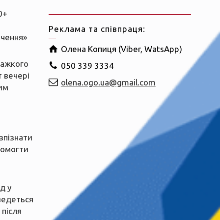
0+
Реклама та співпраця:
ачення»
Олена Копиця (Viber, WatsApp)
важкого
050 339 3334
т вечері
olena.ogo.ua@gmail.com
им
зпізнати
помогти
д у
ведеться
 після