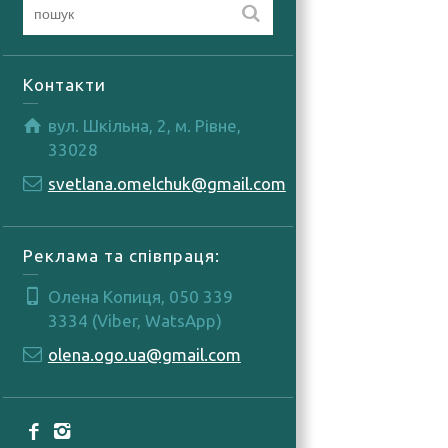
Контакти
вул. Шкільна, 2, м. Рівне,
33028
svetlana.omelchuk@gmail.com
Реклама та співпраця:
Олена Копиця, 050 339
3334 (Viber, WatsApp)
olena.ogo.ua@gmail.com