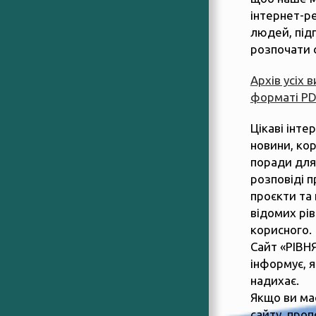
інтернет-р
людей, підп
розпочати 
Архів усіх 
форматі P
Цікаві інте
новини, ко
поради для
розповіді п
проєкти та 
відомих рів
корисного.
Сайт «РІВН
інформує, 
надихає.
Якщо ви ма
сайту, пропо