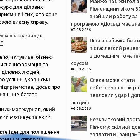
Майже 150 жителів
есурс для ділових
Рівненщини віком 5
риємців і тих, хто хоче
знайшли роботу за
свою власну справу.
програмою «Досвід має зн
07.08.2026
випусків журналу в
Піца з кабачка без 
DF
тіста: легкий рецеп
з домашнім томатн
рв’ю, актуальні бізнес-
соусом
рисна інформація та
06.08.2026
 ділових людей,
ро успішні українські
Спека може стати
підприємства, досьє про
небезпечною: як ро
нян і ще багато
тепловий удар і до
людині
ЯНИ» має журнал, який
06.08.2026
який мотивує та який
Безквитковий проїз
Рівному: скільки до
єте ідеї для поліпшення
заплатити “зайцям”
зиції зі співпраці,