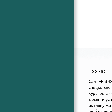
Про нас
Сайт «РІВН
спеціально 
курсі останн
досягти усп
активну жит
щоб наше м