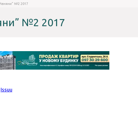
Рівняни” №2 2017
яни” №2 2017
y
Issuu