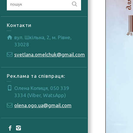
Контакти
вул. Шкільна, 2, м. Рівне,
33028
svetlana.omelchuk@gmail.com
Реклама та співпраця:
Олена Копиця, 050 339
3334 (Viber, WatsApp)
olena.ogo.ua@gmail.com