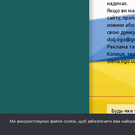
надихає.
Якщо ви ма
сайту, пропо
новини або
свою думку,
dolj.ogo@g
Реклама та
Копиця, тел
olena.ogo.
Будь-яке 
Інформац
Ми використовуємо файли cookie, щоб забезпечити вам найкра