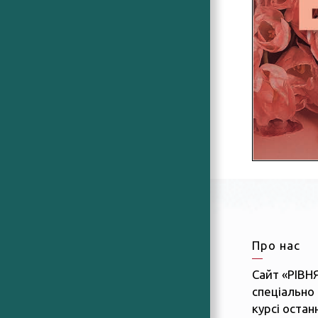
Про нас
Сайт «РІВН
спеціально 
курсі останн