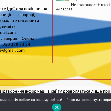
Незалежності: хто і
єте ідеї для поліпшення
06.08.2026
зиції зі співпраці,
 бажаєте висловити
 пишіть:
mail.com
 співпраця: Олена
. 050 339 33 34
ua@gmail.com
відтворення інформації з сайту дозволяється лише пр
ія
Про нас
.
Реклама:
Олена Копиця, тел. 050 339 33 34
щий досвід роботи на нашому веб-сайті. Якщо ви продовжуєте кори
вулиця Шкільна, 2, Рівне, Рівненська область, 33000.
Ел
Ok