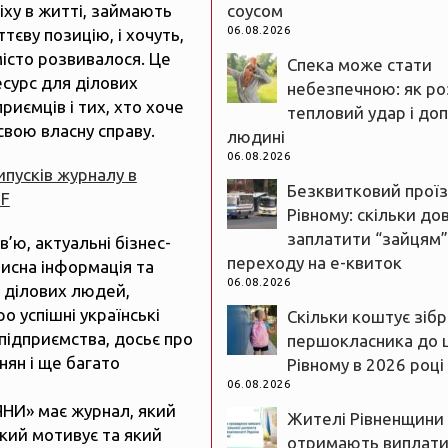
іху в житті, займають
соусом
06.08.2026
тєву позицію, і хочуть,
істо розвивалося. Це
Спека може стати
есурс для ділових
небезпечною: як ро
риємців і тих, хто хоче
тепловий удар і до
свою власну справу.
людині
06.08.2026
випусків журналу в
Безквитковий проїз
DF
Рівному: скільки до
заплатити “зайцям”
рв’ю, актуальні бізнес-
переходу на е-квиток
рисна інформація та
06.08.2026
 ділових людей,
ро успішні українські
Скільки коштує зіб
підприємства, досьє про
першокласника до 
нян і ще багато
Рівному в 2026 році
06.08.2026
ЯНИ» має журнал, який
Жителі Рівненщини
який мотивує та який
отримають виплати