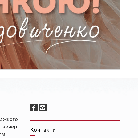
важкого
т вечері
Контакти
им