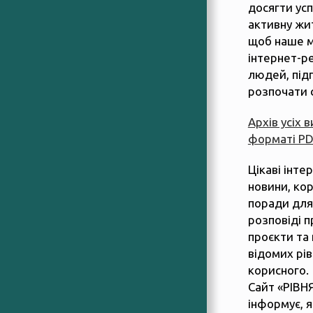
досягти усп
активну жит
щоб наше м
інтернет-р
людей, підп
розпочати 
Архів усіх 
форматі P
Цікаві інте
новини, ко
поради для
розповіді п
проєкти та 
відомих рів
корисного.
Сайт «РІВН
інформує, 