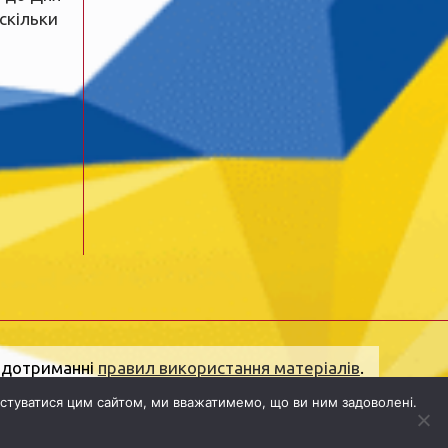
 скільки
и дотриманні
правил використання матеріалів
.
olena.ogo.ua@gmail.com
.
Адреса редакції:
стуватися цим сайтом, ми вважатимемо, що ви ним задоволені.
ектронна пошта:
dolj.ogo@gmail.com