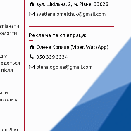
вул. Шкільна, 2, м. Рівне, 33028
svetlana.omelchuk@gmail.com
зпізнати
помогти
Реклама та співпраця:
Олена Копиця (Viber, WatsApp)
д у
050 339 3334
ведеться
olena.ogo.ua@gmail.com
 після
рати
школи у
 до Дня