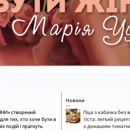
Новини
ЯНИ» створений
Піца з кабачка без 
для тих, хто хоче бути в
тіста: легкий рецеп
іх подій і прагнуть
з домашнім томатн