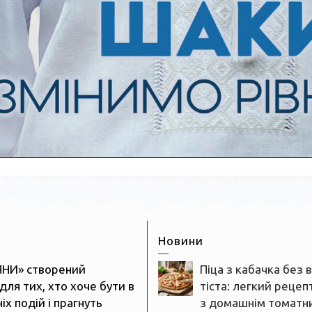
Новини
ЯНИ» створений
Піца з кабачка без 
для тих, хто хоче бути в
тіста: легкий рецеп
іх подій і прагнуть
з домашнім томатн