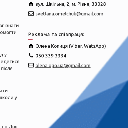
вул. Шкільна, 2, м. Рівне, 33028
svetlana.omelchuk@gmail.com
зпізнати
помогти
Реклама та співпраця:
Олена Копиця (Viber, WatsApp)
д у
050 339 3334
ведеться
olena.ogo.ua@gmail.com
 після
рати
школи у
 до Дня