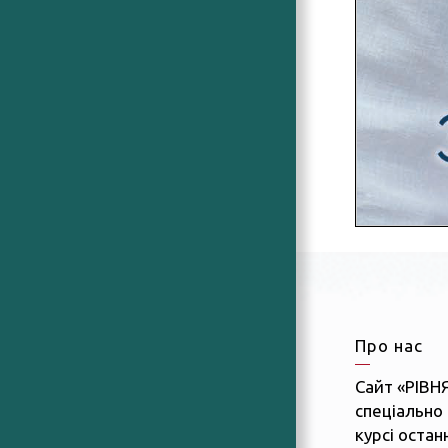
Про нас
Сайт «РІВН
спеціально 
курсі останн