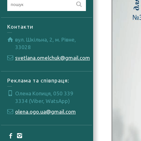
Контакти
вул. Шкільна, 2, м. Рівне,
33028
svetlana.omelchuk@gmail.com
Реклама та співпраця:
Олена Копиця, 050 339
3334 (Viber, WatsApp)
olena.ogo.ua@gmail.com