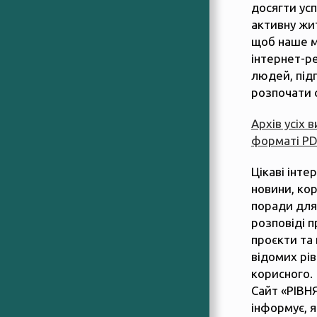
досягти усп
активну жит
щоб наше м
інтернет-р
людей, підп
розпочати 
Архів усіх 
форматі P
Цікаві інте
новини, ко
поради для
розповіді п
проєкти та 
відомих рів
корисного.
Сайт «РІВН
інформує, 