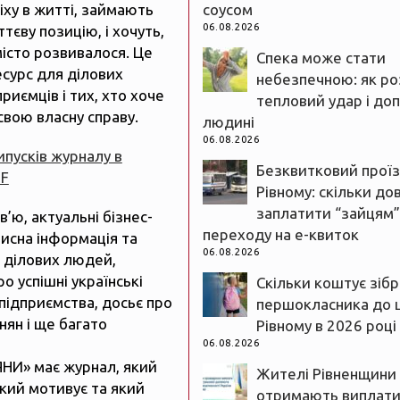
іху в житті, займають
соусом
06.08.2026
тєву позицію, і хочуть,
істо розвивалося. Це
Спека може стати
есурс для ділових
небезпечною: як ро
риємців і тих, хто хоче
тепловий удар і до
свою власну справу.
людині
06.08.2026
випусків журналу в
Безквитковий проїз
DF
Рівному: скільки до
заплатити “зайцям”
рв’ю, актуальні бізнес-
переходу на е-квиток
рисна інформація та
06.08.2026
 ділових людей,
ро успішні українські
Скільки коштує зіб
підприємства, досьє про
першокласника до 
нян і ще багато
Рівному в 2026 році
06.08.2026
ЯНИ» має журнал, який
Жителі Рівненщини
який мотивує та який
отримають виплати