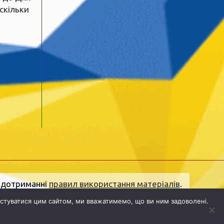
 скільки
и дотриманні
правил використання матеріалів
.
olena.ogo.ua@gmail.com
.
Адреса редакції:
стуватися цим сайтом, ми вважатимемо, що ви ним задоволені.
ектронна пошта:
dolj.ogo@gmail.com