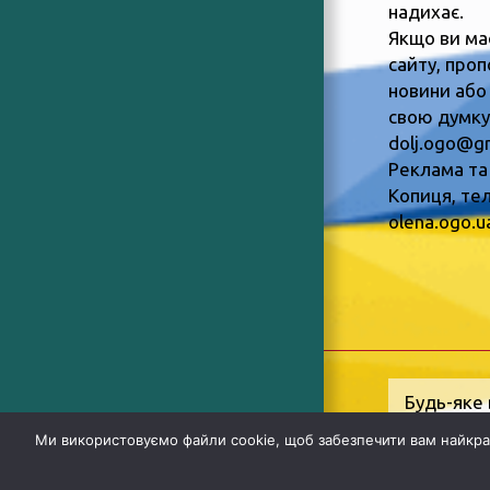
надихає.
Якщо ви ма
сайту, пропо
новини або
свою думку,
dolj.ogo@g
Реклама та
Копиця, тел
olena.ogo.
Будь-яке 
Інформац
Ми використовуємо файли cookie, щоб забезпечити вам найкра