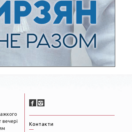
важкого
т вечері
Контакти
им