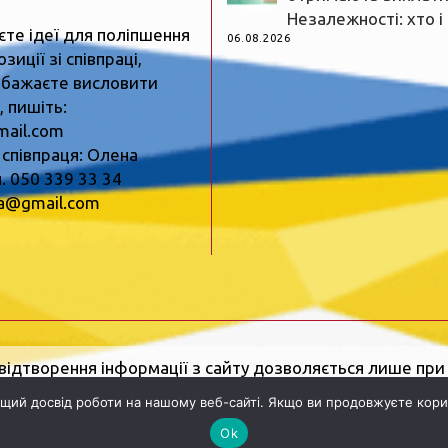
Незалежності: хто і
єте ідеї для поліпшення
06.08.2026
зиції зі співпраці,
 бажаєте висловити
 пишіть:
mail.com
 співпраця: Олена
. 050 339 33 34
ua@gmail.com
відтворення інформації з сайту дозволяється лише пр
ія
Про нас
.
Реклама:
Олена Копиця, тел. 050 339 33 34
щий досвід роботи на нашому веб-сайті. Якщо ви продовжуєте кори
вулиця Шкільна, 2, Рівне, Рівненська область, 33000.
Ел
Ok