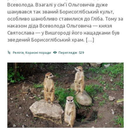
Всеволода. Взагалі у сім’ї Ольговичів дуже
шанувався так званий Борисоглібський культ,
особливо шанобливо ставилися до Гліба. Тому за
наказом діда Всеволода Ольговича — князя
Святослава — у Вишгороді його нащадками був
зведений Борисоглібський храм. […]
Релігія
,
Корисні поради
Переглядів: 529