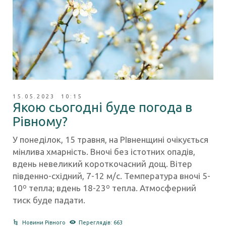
15.05.2023 10:15
Якою сьогодні буде погода в
Рівному?
У понеділок, 15 травня, на РІвненщині очікується
мінлива хмарність. Вночі без істотних опадів,
вдень невеликий короткочасний дощ. Вітер
південно-східний, 7-12 м/с. Температура вночі 5-
10º тепла; вдень 18-23º тепла. Атмосферний
тиск буде падати.
Новини Рівного
Переглядів: 663