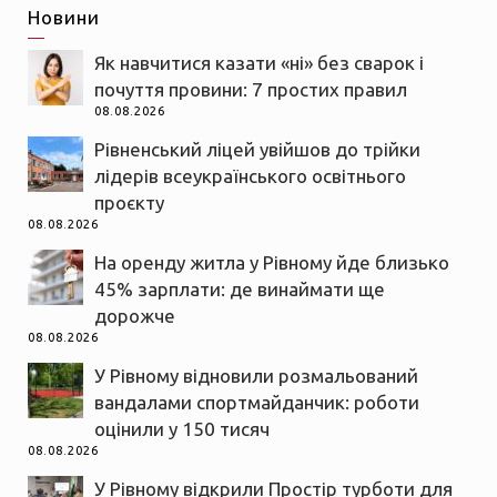
Новини
Як навчитися казати «ні» без сварок і
почуття провини: 7 простих правил
08.08.2026
Рівненський ліцей увійшов до трійки
лідерів всеукраїнського освітнього
проєкту
08.08.2026
На оренду житла у Рівному йде близько
45% зарплати: де винаймати ще
дорожче
08.08.2026
У Рівному відновили розмальований
вандалами спортмайданчик: роботи
оцінили у 150 тисяч
08.08.2026
У Рівному відкрили Простір турботи для