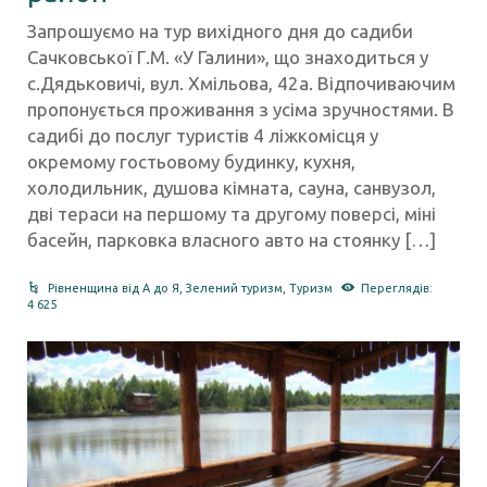
Запрошуємо на тур вихідного дня до садиби
Сачковської Г.М. «У Галини», що знаходиться у
с.Дядьковичі, вул. Хмільова, 42а. Відпочиваючим
пропонується проживання з усіма зручностями. В
садибі до послуг туристів 4 ліжкомісця у
окремому гостьовому будинку, кухня,
холодильник, душова кімната, сауна, санвузол,
дві тераси на першому та другому поверсі, міні
басейн, парковка власного авто на стоянку […]
Рівненщина від А до Я
,
Зелений туризм
,
Туризм
Переглядів:
4 625