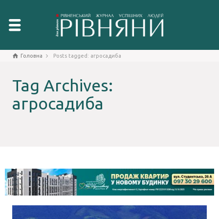
Головна
Posts tagged: агросадиба
Tag Archives:
агросадиба