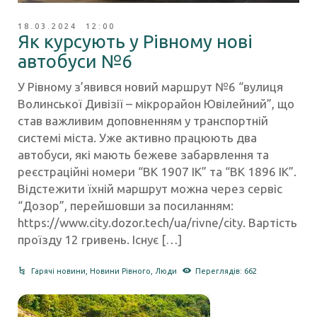
18.03.2024 12:00
Як курсують у Рівному нові
автобуси №6
У Рівному з’явився новий маршрут №6 “вулиця
Волинської Дивізії – мікрорайон Ювілейний”, що
став важливим доповненням у транспортній
системі міста. Уже активно працюють два
автобуси, які мають бежеве забарвлення та
реєстраційні номери “ВК 1907 ІК” та “ВК 1896 ІК”.
Відстежити їхній маршрут можна через сервіс
“Дозор”, перейшовши за посиланням:
https://www.city.dozor.tech/ua/rivne/city. Вартість
проїзду 12 гривень. Існує […]
Гарячі новини
,
Новини Рівного
,
Люди
Переглядів: 662