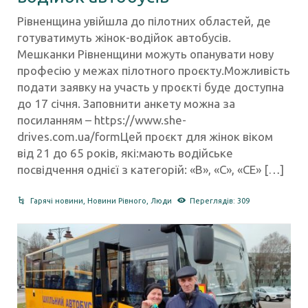
Рівненщина увійшла до пілотних областей, де
готуватимуть жінок-водійок автобусів.
Мешканки Рівненщини можуть опанувати нову
професію у межах пілотного проєкту.Можливість
подати заявку на участь у проєкті буде доступна
до 17 січня. Заповнити анкету можна за
посиланням – https://www.she-
drives.com.ua/formЦей проєкт для жінок віком
від 21 до 65 років, які:мають водійське
посвідчення однієї з категорій: «B», «C», «CE» […]
Гарячі новини
,
Новини Рівного
,
Люди
Переглядів: 309