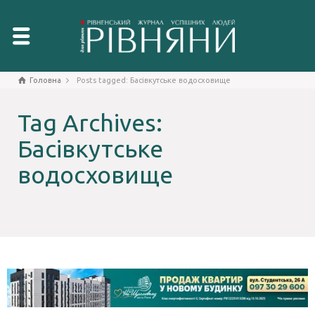
Головна
Posts tagged: Басівкутське водосховище
Tag Archives:
Басівкутське
водосховище