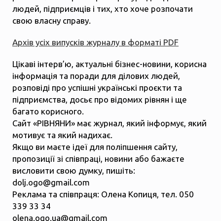
людей, підприємців і тих, хто хоче розпочати
свою власну справу.
Архів усіх випусків журналу в форматі PDF
Цікаві інтерв’ю, актуальні бізнес-новини, корисна
інформація та поради для ділових людей,
розповіді про успішні українські проєкти та
підприємства, досьє про відомих рівнян і ще
багато корисного.
Сайт «РІВНЯНИ» має журнал, який інформує, який
мотивує та який надихає.
Якщо ви маєте ідеї для поліпшення сайту,
пропозиції зі співпраці, новини або бажаєте
висловити свою думку, пишіть:
dolj.ogo@gmail.com
Реклама та співпраця: Олена Копиця, тел. 050
339 33 34
olena.ogo.ua@gmail.com