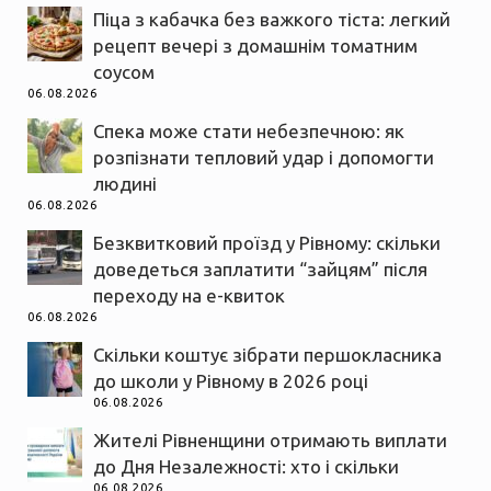
Піца з кабачка без важкого тіста: легкий
рецепт вечері з домашнім томатним
соусом
06.08.2026
Спека може стати небезпечною: як
розпізнати тепловий удар і допомогти
людині
06.08.2026
Безквитковий проїзд у Рівному: скільки
доведеться заплатити “зайцям” після
переходу на е-квиток
06.08.2026
Скільки коштує зібрати першокласника
до школи у Рівному в 2026 році
06.08.2026
Жителі Рівненщини отримають виплати
до Дня Незалежності: хто і скільки
06.08.2026