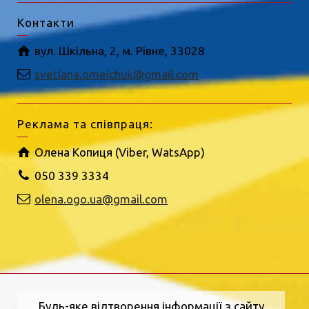
Контакти
вул. Шкільна, 2, м. Рівне, 33028
svetlana.omelchuk@gmail.com
Реклама та співпраця:
Олена Копиця (Viber, WatsApp)
050 339 3334
olena.ogo.ua@gmail.com
Будь-яке відтворення інформації з сайту