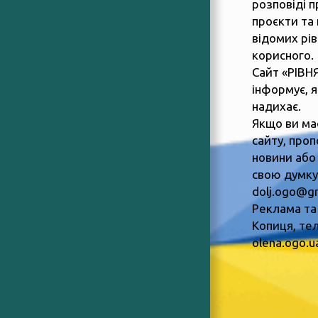
розповіді п
проєкти та 
відомих рів
корисного.
Сайт «РІВН
інформує, 
надихає.
Якщо ви ма
сайту, пропо
новини або
свою думку,
dolj.ogo@g
Реклама та
Копиця, тел
olena.ogo.