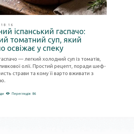
 18:16
ий іспанський гаспачо:
ий томатний суп, який
о освіжає у спеку
аспачо — легкий холодний суп із томатів,
оливкової олії. Простий рецепт, поради шеф-
ристь страви та кому її варто вживати з
ю.
ади
Переглядів: 86