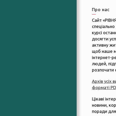
Про нас
Сайт «РІВН
спеціально 
курсі останн
досягти усп
активну жит
щоб наше м
інтернет-р
людей, підп
розпочати 
Архів усіх 
форматі P
Цікаві інте
новини, ко
поради для