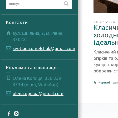
Контакти
06.07.2026
Класичн
вул. Шкільна, 2, м. Рівне,
холодн
33028
ідеальн
svetlana.omelchuk@gmail.com
Класичний г
огірків та 
кухарів, ко
Реклама та співпраця:
обережніст
Олена Копиця, 050 339
Корисні пор
3334 (Viber, WatsApp)
olena.ogo.ua@gmail.com