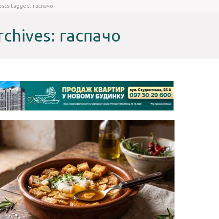
osts tagged: гаспачо
rchives: гаспачо