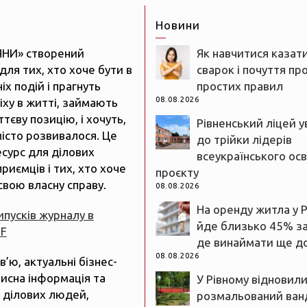
Новини
ЯНИ» створений
Як навчитися казати
для тих, хто хоче бути в
сварок і почуття пр
іх подій і прагнуть
простих правил
08.08.2026
іху в житті, займають
тєву позицію, і хочуть,
Рівненський ліцей 
істо розвивалося. Це
до трійки лідерів
есурс для ділових
всеукраїнського осв
риємців і тих, хто хоче
проєкту
свою власну справу.
08.08.2026
На оренду житла у 
випусків журналу в
йде близько 45% з
DF
де винаймати ще д
08.08.2026
рв’ю, актуальні бізнес-
рисна інформація та
У Рівному відновил
 ділових людей,
розмальований ван