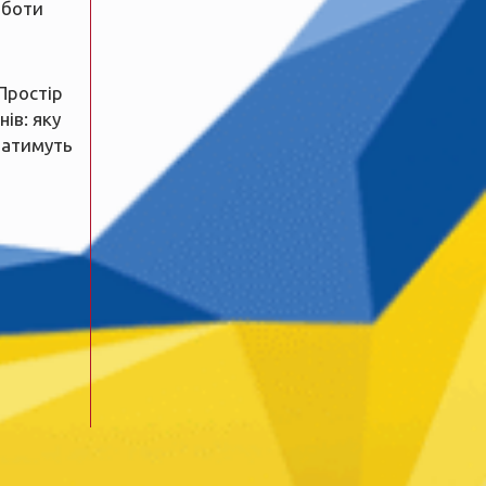
оботи
Простір
ів: яку
ватимуть