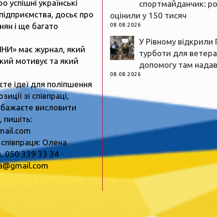
ро успішні українські
спортмайданчик: р
підприємства, досьє про
оцінили у 150 тисяч
нян і ще багато
08.08.2026
У Рівному відкрили 
ЯНИ» має журнал, який
турботи для ветеран
який мотивує та який
допомогу там нада
08.08.2026
єте ідеї для поліпшення
зиції зі співпраці,
 бажаєте висловити
 пишіть:
mail.com
 співпраця: Олена
. 050 339 33 34
ua@gmail.com