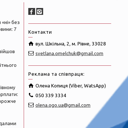
 «ні» без
овини: 7
Контакти
вул. Шкільна, 2, м. Рівне, 33028
увійшов
svetlana.omelchuk@gmail.com
ітнього
Реклама та співпраця:
Олена Копиця (Viber, WatsApp)
Рівному
арплати:
050 339 3334
орожче
olena.ogo.ua@gmail.com
и
далами