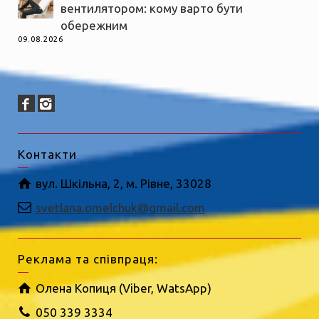
вентилятором: кому варто бути
обережним
09.08.2026
Контакти
вул. Шкільна, 2, м. Рівне, 33028
svetlana.omelchuk@gmail.com
Реклама та співпраця:
Олена Копиця (Viber, WatsApp)
050 339 3334