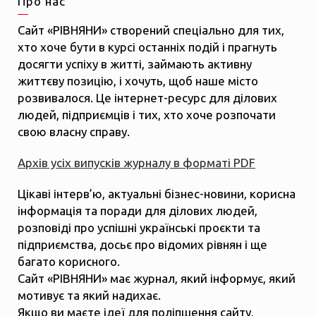
Про нас
Сайт «РІВНЯНИ» створений спеціально для тих,
хто хоче бути в курсі останніх подій і прагнуть
досягти успіху в житті, займають активну
життєву позицію, і хочуть, щоб наше місто
розвивалося. Це інтернет-ресурс для ділових
людей, підприємців і тих, хто хоче розпочати
свою власну справу.
Архів усіх випусків журналу в форматі PDF
Цікаві інтерв’ю, актуальні бізнес-новини, корисна
інформація та поради для ділових людей,
розповіді про успішні українські проєкти та
підприємства, досьє про відомих рівнян і ще
багато корисного.
Сайт «РІВНЯНИ» має журнал, який інформує, який
мотивує та який надихає.
Якщо ви маєте ідеї для поліпшення сайту,